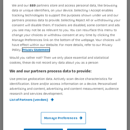
Renske Leijten, SP.
We and our
889
partners store and access personal data, like browsing
data or unique identifiers, on your device. Selecting I Accept enables
tracking technologies to support the purposes shown under we and our
Registreren
partners process data to provide. Selecting Reject All or withdrawing your
consent will disable them. If trackers are disabled, some content and ads
Wil je dit artikel lezen?
you see may not be as relevant to you. You can resurface this menu to
1. Wat gaat uw partij doen aan de bureaucratie in de zorg?
change your choices or withdraw consent at any time by clicking the
2. Is uw
Manage Preferences link on the bottom of the webpage. Your choices will
Maak gratis een account aan en lees 2
…
have effect within our Website. For more details, refer to our Privacy
artikelen gratis per maand
Policy.
Privacy Statement
Would you rather not? Then we only place essential and statistical
Al een account of abonnement?
Log dan in
cookies, these do not record any data about you as a person
We and our partners process data to provide:
Use precise geolocation data. Actively scan device characteristics for
identification. Store and/or access information on a device. Personalised
Wat
advertising and content, advertising and content measurement, audience
is
research and services development.
je
List of Partners (vendors)
e-
Kies
mailadres?
Manage Preferences
je
*
wachtwoord