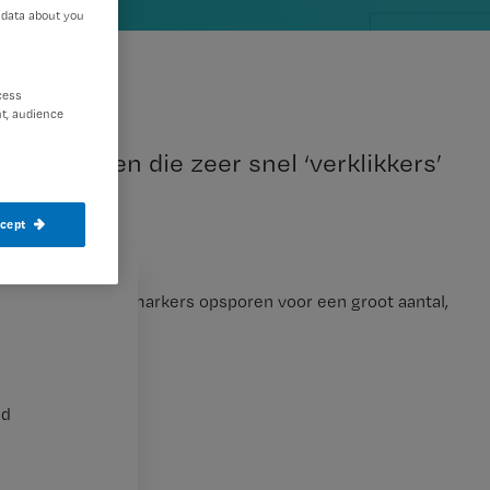
 data about you
cess
t, audience
twikkelen die zeer snel ‘verklikkers’
ccept
k belangrijke biomarkers opsporen voor een groot aantal,
nd