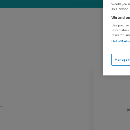
Would you ra
as a person
We and ou
Use precise 
information 
research an
List of Part
Manage P
…
M