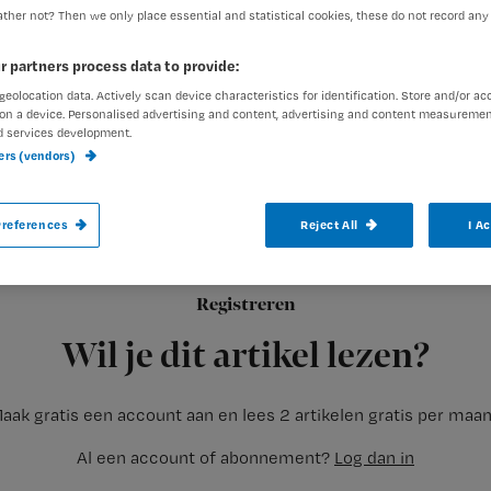
ther not? Then we only place essential and statistical cookies, these do not record any
r partners process data to provide:
geolocation data. Actively scan device characteristics for identification. Store and/or ac
on a device. Personalised advertising and content, advertising and content measuremen
d services development.
Nederlandse onderzoekers gaan een chip on
ners (vendors)
van ernstige infectieziekten opspoort.
references
Reject All
I A
Met de elektronische sensor kunnen artsen vrijwel onmiddellij
Registreren
verschillende infectieziekten. Artsen kunnen zo meteen
Wil je dit artikel lezen?
aak gratis een account aan en lees 2 artikelen gratis per maa
Al een account of abonnement?
Log dan in