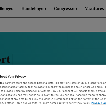
llenges
Handelingen
Congressen
Vacatures
ort
p
bout Your Privacy
889
partners store and access personal data, like browsing data or unique identifiers, on
Accept enables tracking technologies to support the purposes shown under we and our 
 to provide. Selecting Reject All or withdrawing your consent will disable them. If tracker
t and ads you see may not be as relevant to you. You can resurface this menu to chan
consent at any time by clicking the Manage Preferences link on the bottom of the webp
have effect within our Website. For more details, refer to our Privacy Policy.
Privacy Sta