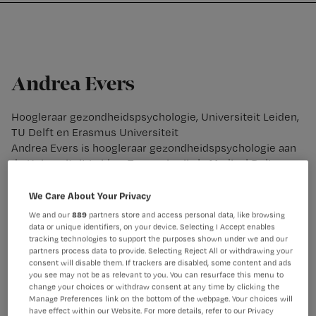
Nursing
W
Skip
Skip
Skip
voor
m
Inloggen
to
to
to
verpleegkundigen
wi
primary
main
footer
jo
navigation
content
st
Andrea Evers
be
Hoogleraar gezondheidspsychologie, Universiteit Leiden,
TU Delft en Erasmus Universiteit
Andrea Evers is hoogleraar gezondheidspsychologie aan
de Universiteit Leiden. Tevens is zij als Medical Delta
hoogleraar Healthy Society verbonden aan de Universiteit
Leiden, TU Delft en Erasmus Universiteit in Rotterdam. Ze
We Care About Your Privacy
promoveerde in 2003 aan de Radboud Universiteit (cum
We and our
889
partners store and access personal data, like browsing
laude). In 2011 werd ze benoemd als hoogleraar
data or unique identifiers, on your device. Selecting I Accept enables
tracking technologies to support the purposes shown under we and our
psychobiologie van somatische aandoeningen aan de
partners process data to provide. Selecting Reject All or withdrawing your
Radboud Universiteit en in 2013 werd ze hoogleraar
consent will disable them. If trackers are disabled, some content and ads
gezondheidspsychologie aan de Universiteit Leiden. In
you see may not be as relevant to you. You can resurface this menu to
2019 is ze benoemd als Medical Delta hoogleraar waarbij
change your choices or withdraw consent at any time by clicking the
Manage Preferences link on the bottom of the webpage. Your choices will
ze zich inzet voor onderzoek naar een Healthy Society.
have effect within our Website. For more details, refer to our Privacy