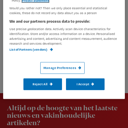
Policy.
Privacy Statement
Would you rather not? Then we only place essential and statistical
cookies, these do not record any data about you as a person
We and our partners process data to provide:
Use precise geolocation data. Actively scan device characteristics for
identification. Store and/or access information on a device. Personalised
advertising and content, advertising and content measurement, audience
research and services development.
List of Partners (vendors)
Manage Preferences
Reject All
I Accept
Newsletter
Altijd op de hoogte van het laatste
nieuws en vakinhoudelijke
artikelen?