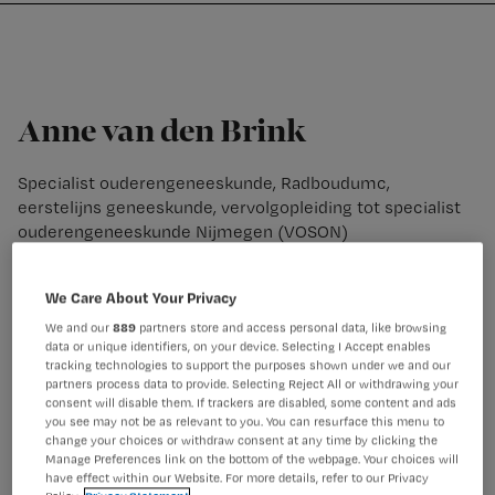
Nursing
W
Skip
Skip
Skip
voor
m
Inloggen
to
to
to
verpleegkundigen
wi
primary
main
footer
jo
navigation
content
st
Anne van den Brink
be
Specialist ouderengeneeskunde, Radboudumc,
eerstelijns geneeskunde, vervolgopleiding tot specialist
ouderengeneeskunde Nijmegen (VOSON)
Anne van den Brink is specialist ouderengeneeskunde en
als hoofd van de vervolgopleiding tot specialist
We Care About Your Privacy
ouderengeneeskunde verbonden aan het Radboudumc.
Zij heeft ruim 20 jaar in verpleeghuis Joachim en Anna
We and our
889
partners store and access personal data, like browsing
data or unique identifiers, on your device. Selecting I Accept enables
(Stichting De Waalboog) gewerkt op de afdeling
tracking technologies to support the purposes shown under we and our
gerontopsychiatrie. In 2019 is zij gepromoveerd op het
partners process data to provide. Selecting Reject All or withdrawing your
onderzoek “Nursing home residents with mental and
consent will disable them. If trackers are disabled, some content and ads
you see may not be as relevant to you. You can resurface this menu to
physical multimorbidity; characteristisc, neuropsychiatric
change your choices or withdraw consent at any time by clicking the
symptoms and needs”.
Manage Preferences link on the bottom of the webpage. Your choices will
have effect within our Website. For more details, refer to our Privacy