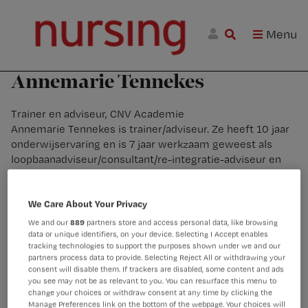
Skip
Skip
Skip
Nursing.nl
to
to
to
|
Menu
Nursing
W
primary
main
footer
voor
m
Inloggen
navigation
content
verpleegkundigen
wi
Annemarie Tennekes
jo
st
Trainer en adviseur, CNV Academie
be
Annemarie Tennekes is trainer/adviseur. Ze heeft 10 jaar
onderwijservaring en is 7 jaar werkzaam geweest als
loopbaanadviseur/consultant/re-integratie-adviseur en
projectcoördinator. In die jaren is Annemarie ook
werkzaam geweest als trainer in mens- en werkthema’s.
We Care About Your Privacy
Ze heeft veel kennis van loopbaanprocessen, menstypes,
veranderprocessen, managementstijlen,
We and our
889
partners store and access personal data, like browsing
gesprekstechnieken en effectieve communicatie.
data or unique identifiers, on your device. Selecting I Accept enables
tracking technologies to support the purposes shown under we and our
Annemarie is bevlogen, mensgericht, vindingrijk en
partners process data to provide. Selecting Reject All or withdrawing your
doelgericht. Ze wil graag deelnemers sterker in hun
consent will disable them. If trackers are disabled, some content and ads
kracht zetten, zodat ze zelfbewuster professioneel
you see may not be as relevant to you. You can resurface this menu to
change your choices or withdraw consent at any time by clicking the
kunnen handelen na de training. Daarnaast is het doel van
Manage Preferences link on the bottom of the webpage. Your choices will