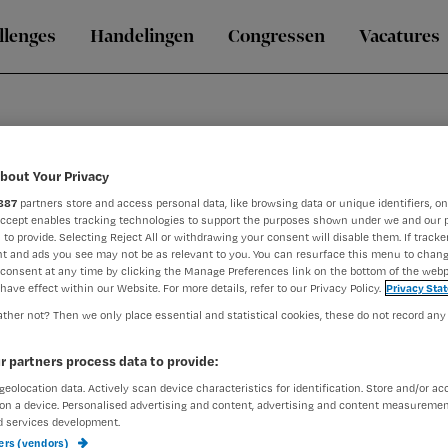
llenges
Handelingen
Congressen
Vacatures
bout Your Privacy
887
partners store and access personal data, like browsing data or unique identifiers, on
Accept enables tracking technologies to support the purposes shown under we and our 
mans
 to provide. Selecting Reject All or withdrawing your consent will disable them. If tracker
t and ads you see may not be as relevant to you. You can resurface this menu to chan
consent at any time by clicking the Manage Preferences link on the bottom of the webp
have effect within our Website. For more details, refer to our Privacy Policy.
Privacy Sta
kunde Kempenhaeghe Heeze
ther not? Then we only place essential and statistical cookies, these do not record any
voor Slaapgeneeskunde Kempenhaeghe in Heeze. Als verpleeg
chtslaap. Haar aandachtsgebied is moeilijk behandelbaar slaapa
r partners process data to provide:
binatie. Sinds oktober 2024 zijn we begonnen met een pilot “o
geolocation data. Actively scan device characteristics for identification. Store and/or ac
on a device. Personalised advertising and content, advertising and content measuremen
d services development.
ners (vendors)