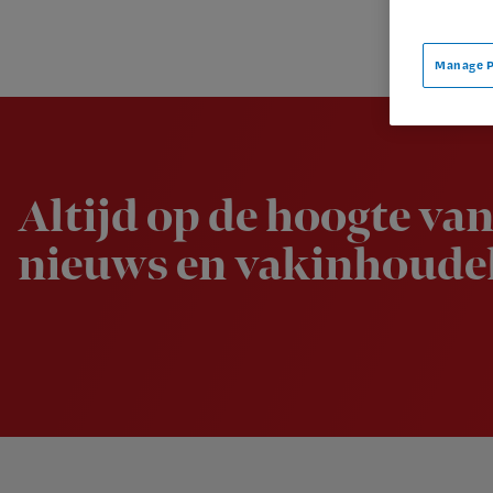
Manage P
Newsletter
Altijd op de hoogte van
nieuws en vakinhoudel