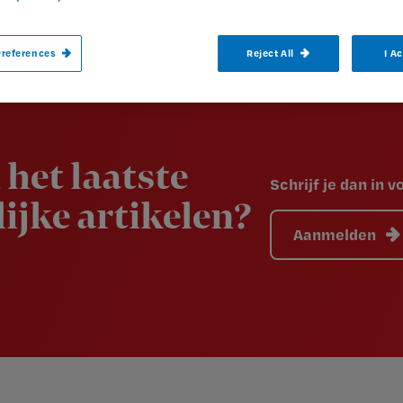
references
Reject All
I A
 het laatste
Schrijf je dan in 
ijke artikelen?
Aanmelden