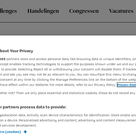
llenges
Handelingen
Congressen
Vacatures
bout Your Privacy
889
partners store and access personal data, like browsing data or unique identifiers, on
Accept enables tracking technologies to support the purposes shown under we and our 
 to provide. Selecting Reject All or withdrawing your consent will disable them. If tracker
t and ads you see may not be as relevant to you. You can resurface this menu to chan
consent at any time by clicking the Manage Preferences link on the bottom of the webp
have effect within our Website. For more details, refer to our Privacy Policy.
Privacy Sta
an omgaan met onbegrepen gedrag. Hij is werkzaam geweest o
ther not? Then we only place essential and statistical cookies, these do not record any
ng op intensieve gedragsgroepen in zowel gehandicaptenzorg al
 kracht te zetten en met zelfvertrouwen hun werk te kunnen la
r partners process data to provide:
geolocation data. Actively scan device characteristics for identification. Store and/or ac
on a device. Personalised advertising and content, advertising and content measuremen
d services development.
ners (vendors)