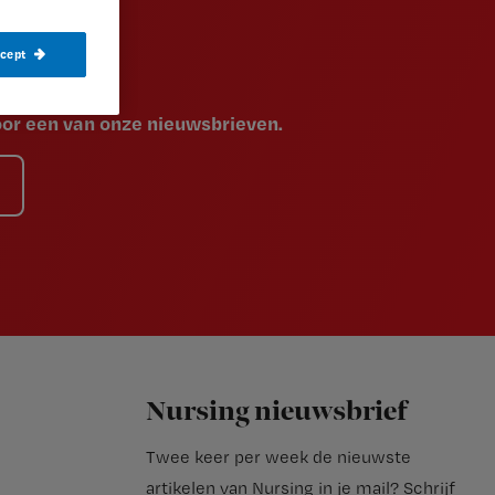
ccept
voor een van onze nieuwsbrieven.
Nursing nieuwsbrief
Twee keer per week de nieuwste
artikelen van Nursing in je mail?
Schrijf