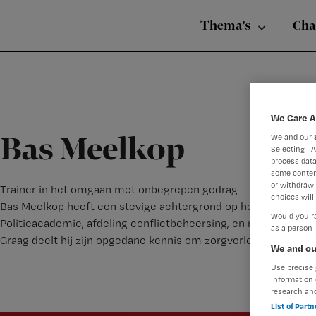
Nursing
Skip
Skip
Skip
voor
Thema’s
Cha
verpleegkundigen
to
to
to
primary
main
footer
navigation
content
We Care A
We and our
Bas Meelkop
Selecting I 
process data
some conten
or withdraw 
Trainer in het omgaan met onbegrepen gedrag
choices will 
Bas Meelkop heeft een stevige achtergrond op het gebied v
Would you ra
Politieacademie, afdeling conflictbeheersing, en ruime ervari
as a person
Graag deelt hij zijn opgedane kennis om zorgverleners in hun
We and ou
Use precise 
information 
research an
List of Part