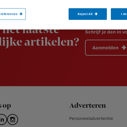
references
Reject All
I A
 het laatste
Schrijf je dan in 
ijke artikelen?
Aanmelden
s op
Adverteren
Personeeladvertentie