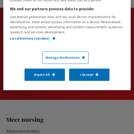
cookies, these do not record any data about you as a person
We and our partners process data to provide:
Newsletter
Use precise geolocation data. Actively scan device characteristics for
Altijd op de hoogte van het laatste
identification. Store and/or access information on a device. Personalised
advertising and content, advertising and content measurement, audience
nieuws en vakinhoudelijke
research and services development.
artikelen?
List of Partners (vendors)
Schrijf je dan in voor een van onze
nieuwsbrieven.
Manage Preferences
Aanmelden
Reject All
I Accept
Footer
Meer nursing
Abonnementen