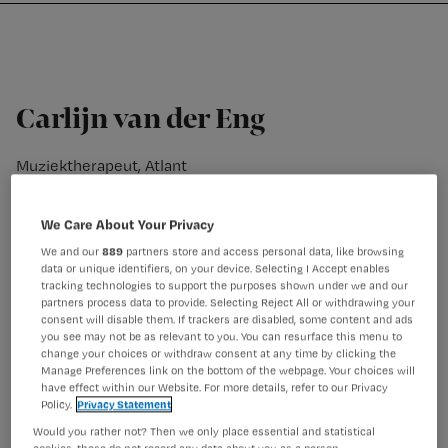
Nursing
W
Skip
Skip
Skip
voor
m
Inloggen
to
to
to
verpleegkundigen
wi
primary
main
footer
jo
navigation
content
st
Carlijn van der Eng
be
Muziektherapeut, Atlant
Carlijn van der Eng behaalde zowel haar bachelor (2015)
als haar master diploma (2021) in muziektherapie aan
We Care About Your Privacy
het ArtEZ conservatorium te Enschede. Sinds 2015 werkt
ze als muziektherapeut in de gespecialiseerde
We and our
889
partners store and access personal data, like browsing
data or unique identifiers, on your device. Selecting I Accept enables
ouderenzorg bij Atlant. Ze heeft ervaring met
tracking technologies to support the purposes shown under we and our
verschillende doelgroepen waaronder mensen met
partners process data to provide. Selecting Reject All or withdrawing your
dementie, chronische psychiatrie, het syndroom van
consent will disable them. If trackers are disabled, some content and ads
you see may not be as relevant to you. You can resurface this menu to
Korsakov en niet aangeboren hersenletsel. Daarnaast
change your choices or withdraw consent at any time by clicking the
begeleidt zij studenten muziektherapie in het werkveld
Manage Preferences link on the bottom of the webpage. Your choices will
en doet ze onderzoek naar de invloed van
have effect within our Website. For more details, refer to our Privacy
Policy.
Privacy Statement
muziek(therapie).
Would you rather not? Then we only place essential and statistical