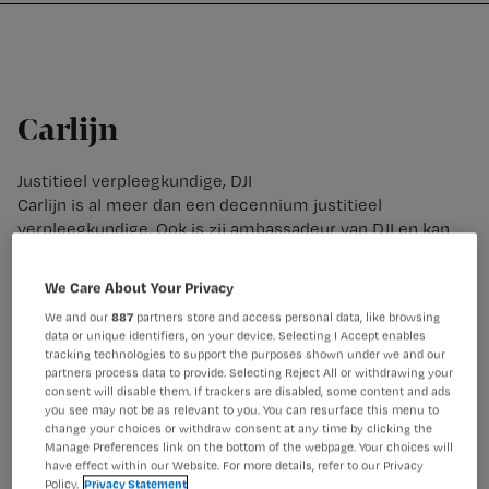
Nursing
W
Skip
Skip
Skip
voor
m
Inloggen
to
to
to
verpleegkundigen
wi
primary
main
footer
jo
navigation
content
st
Carlijn
be
Justitieel verpleegkundige, DJI
Carlijn is al meer dan een decennium justitieel
verpleegkundige. Ook is zij ambassadeur van DJI en kan
ze alles vertellen over de ins en outs van het werken als
justitieel verpleegkundige in de gevangenis.
We Care About Your Privacy
We and our
887
partners store and access personal data, like browsing
data or unique identifiers, on your device. Selecting I Accept enables
tracking technologies to support the purposes shown under we and our
partners process data to provide. Selecting Reject All or withdrawing your
consent will disable them. If trackers are disabled, some content and ads
you see may not be as relevant to you. You can resurface this menu to
change your choices or withdraw consent at any time by clicking the
Manage Preferences link on the bottom of the webpage. Your choices will
have effect within our Website. For more details, refer to our Privacy
Policy.
Privacy Statement