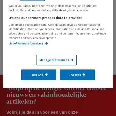
Would you rather not? Then we only place essential and statistical
cookies, these do not record any data about you as a person
We and our partners process data to provide:
Use precise geolocation data. Actively scan device characteristics for
identification. Store and/or access information on a device. Personalised
advertising and content, advertising and content measurement, audience
research and services development.
List of Partners (vendors)
Manage Preferences
Reject All
I Accept
Newsletter
Altijd op de hoogte van het laatste
nieuws en vakinhoudelijke
artikelen?
Schrijf je dan in voor een van onze