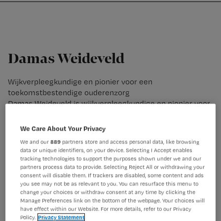
Nursing
W
Skip
Skip
Skip
voor
m
Inloggen
to
to
to
verpleegkundigen
wi
primary
main
footer
jo
navigation
content
st
Damas Weideveld
be
Wijkverpleegkundige en pionier voor een
toekomstbestendige ouderenzorg
Damas Weideveld is wijkverpleegkundige en pionier voor
een toekomstbestendige ouderenzorg.
We Care About Your Privacy
We and our
889
partners store and access personal data, like browsing
data or unique identifiers, on your device. Selecting I Accept enables
tracking technologies to support the purposes shown under we and our
partners process data to provide. Selecting Reject All or withdrawing your
consent will disable them. If trackers are disabled, some content and ads
you see may not be as relevant to you. You can resurface this menu to
change your choices or withdraw consent at any time by clicking the
Manage Preferences link on the bottom of the webpage. Your choices will
have effect within our Website. For more details, refer to our Privacy
Policy.
Privacy Statement