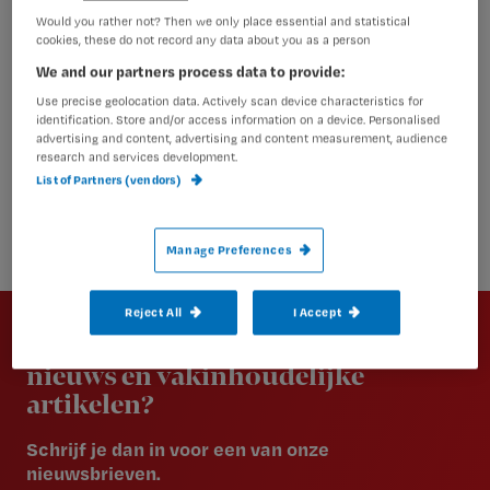
Would you rather not? Then we only place essential and statistical
cookies, these do not record any data about you as a person
We and our partners process data to provide:
Use precise geolocation data. Actively scan device characteristics for
identification. Store and/or access information on a device. Personalised
advertising and content, advertising and content measurement, audience
research and services development.
List of Partners (vendors)
Manage Preferences
Newsletter
Reject All
I Accept
Altijd op de hoogte van het laatste
nieuws en vakinhoudelijke
artikelen?
Schrijf je dan in voor een van onze
nieuwsbrieven.