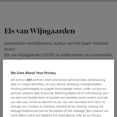
Nursing
W
Skip
Skip
Skip
voor
m
Inloggen
to
to
to
verpleegkundigen
wi
primary
main
footer
jo
navigation
content
st
Els van Wijngaarden
be
Universitair Hoofddocent, auteur van het boek ‘Voltooid
leven’
Els van Wijngaarden (1976) is onderzoeker en universitair
docent. Daarnaast is ze als docent/trainer verbonden aan
een post-hbo Palliatieve Zorg voor palliatieve
verpleegkundigen. Els is opgeleid als algemeen geestelijk
We Care About Your Privacy
verzorger aan de Vrije Universiteit Amsterdam. Naast
We and our
887
partners store and access personal data, like browsing
haar ervaring in de geestelijke verzorging heeft ze
data or unique identifiers, on your device. Selecting I Accept enables
tracking technologies to support the purposes shown under we and our
jarenlang gewerkt als hogeschooldocent ethiek en
partners process data to provide. Selecting Reject All or withdrawing your
zingeving.
consent will disable them. If trackers are disabled, some content and ads
you see may not be as relevant to you. You can resurface this menu to
change your choices or withdraw consent at any time by clicking the
Manage Preferences link on the bottom of the webpage. Your choices will
have effect within our Website. For more details, refer to our Privacy