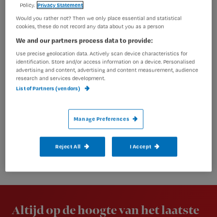
Policy.
Privacy Statement
Would you rather not? Then we only place essential and statistical
cookies, these do not record any data about you as a person
We and our partners process data to provide:
Use precise geolocation data. Actively scan device characteristics for
identification. Store and/or access information on a device. Personalised
advertising and content, advertising and content measurement, audience
research and services development.
List of Partners (vendors)
Manage Preferences
Reject All
I Accept
Newsletter
Altijd op de hoogte van het laatste