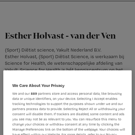
Nursing
W
Skip
Skip
Skip
voor
m
Inloggen
to
to
to
verpleegkundigen
wi
primary
main
footer
jo
navigation
content
st
Esther Holvast - van der Ven
be
(Sport) Diëtist science, Yakult Nederland B.V.
Esther Holvast, (Sport) Diëtist Science, is werkzaam bij
Science for Health, de wetenschappelijke afdeling van
Yakult. Science for Health is hét kenniscentrum op het
gebied van probiotica en darmgezondheid. Esther geeft al
ruim 25 jaar voorlichting over darmgezondheid en
We Care About Your Privacy
probiotica aan gezondheidsprofessionals in heel
We and our
889
partners store and access personal data, like browsing
Nederland. “Meer weten over darmbacteriën? Over de
data or unique identifiers, on your device. Selecting I Accept enables
invloed van bijvoorbeeld veroudering, antibiotica en
tracking technologies to support the purposes shown under we and our
probiotica op onze darmbacteriën? Ik vertel het je graag
partners process data to provide. Selecting Reject All or withdrawing your
consent will disable them. If trackers are disabled, some content and ads
tijdens de workshop!”.
you see may not be as relevant to you. You can resurface this menu to
change your choices or withdraw consent at any time by clicking the
Manage Preferences link on the bottom of the webpage. Your choices will
have effect within our Website. For more details, refer to our Privacy