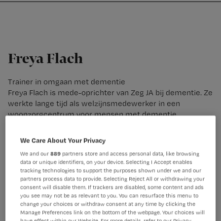
Nursing
W
Skip
Skip
Skip
voor
m
Inloggen
to
to
to
verpleegkundigen
wi
primary
main
footer
jo
navigation
content
st
Freya Flach
be
Trainer in omgaan met dementie
Freya Flach is mede-oprichter van Zeg JA bij dementie. Ze
werkte lange tijd als welzijnsmedewerker in een
woonzorgcentrum voor mensen met dementie.
Daarnaast volgde zij de opleiding tot improvisatieacteur
en improvisatietrainer en startte zij mijn bedrijf Go!
We Care About Your Privacy
Impro. Hierin geeft zij trainingen en workshops waarmee
We and our
889
partners store and access personal data, like browsing
ze spelenderwijs de wereld wil veranderen. Ze kijkt graag
data or unique identifiers, on your device. Selecting I Accept enables
naar wat er wél kan in de zorg!
tracking technologies to support the purposes shown under we and our
partners process data to provide. Selecting Reject All or withdrawing your
consent will disable them. If trackers are disabled, some content and ads
you see may not be as relevant to you. You can resurface this menu to
change your choices or withdraw consent at any time by clicking the
Manage Preferences link on the bottom of the webpage. Your choices will
have effect within our Website. For more details, refer to our Privacy