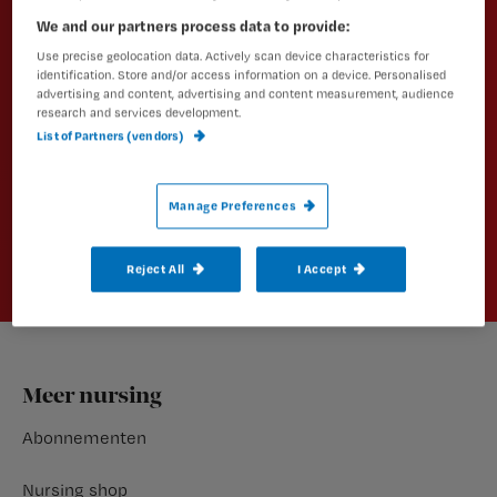
We and our partners process data to provide:
Altijd op de hoogte van het laatste
Use precise geolocation data. Actively scan device characteristics for
nieuws en vakinhoudelijke
identification. Store and/or access information on a device. Personalised
artikelen?
advertising and content, advertising and content measurement, audience
research and services development.
List of Partners (vendors)
Schrijf je dan in voor een van onze
nieuwsbrieven.
Manage Preferences
Aanmelden
Reject All
I Accept
Footer
Meer nursing
Abonnementen
Nursing shop