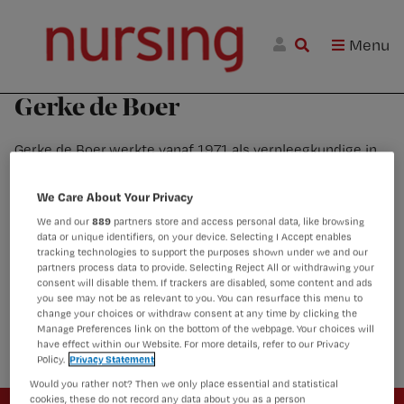
Skip
Skip
Skip
Nursing.nl
to
to
to
|
Menu
Nursing
W
primary
main
footer
voor
m
Inloggen
navigation
content
verpleegkundigen
wi
Gerke de Boer
jo
st
Gerke de Boer werkte vanaf 1971 als verpleegkundige in
be
de zorg voor mensen met een verstandelijke beperking,
de psychiatrie, de justitiële kinderbescherming en het
We Care About Your Privacy
psychogeriatrisch verpleeghuis. Hij schreef de boeken “U
We and our
889
partners store and access personal data, like browsing
woont nu hier” (2008), “Zo doen we dat hier” (2010),
data or unique identifiers, on your device. Selecting I Accept enables
“Zwaargewond” (2012)” en (samen met dr. Anneke van
tracking technologies to support the purposes shown under we and our
der Plaats) “Het demente brein” (2014). Zijn laatste boek
partners process data to provide. Selecting Reject All or withdrawing your
consent will disable them. If trackers are disabled, some content and ads
over mensen met gerontopsychiatrische problematiek in
you see may not be as relevant to you. You can resurface this menu to
het verpleeghuis heet “Die past hier niet” en is
change your choices or withdraw consent at any time by clicking the
uitgekomen in september 2016.
Manage Preferences link on the bottom of the webpage. Your choices will
have effect within our Website. For more details, refer to our Privacy
Policy.
Privacy Statement
Would you rather not? Then we only place essential and statistical
Newsletter
cookies, these do not record any data about you as a person