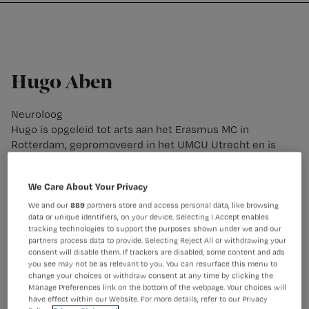
Nursing
W
Skip
Skip
Skip
voor
m
Inloggen
to
to
to
verpleegkundigen
wi
primary
main
footer
jo
navigation
content
st
Hugo Aben
be
Neuroloog
Hugo is opgeleid tot arts aan het Erasmus MC in
Rotterdam, gepromoveerd in het UMCU Utrecht en is
opgeleid tot neuroloog in Elisabeth-Tweesteden
Ziekenhuis te Tilburg, waar hij per 1-5-2023 start als
We Care About Your Privacy
neuroloog. Momenteel doet hij verdiepingsstage in het
Alzheimer Centrum.
We and our
889
partners store and access personal data, like browsing
data or unique identifiers, on your device. Selecting I Accept enables
tracking technologies to support the purposes shown under we and our
partners process data to provide. Selecting Reject All or withdrawing your
consent will disable them. If trackers are disabled, some content and ads
you see may not be as relevant to you. You can resurface this menu to
change your choices or withdraw consent at any time by clicking the
Manage Preferences link on the bottom of the webpage. Your choices will
have effect within our Website. For more details, refer to our Privacy