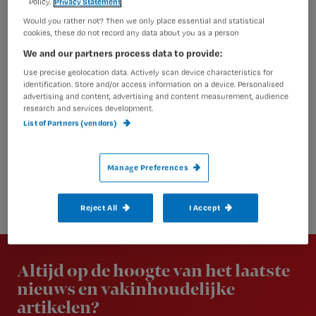
Policy.
Privacy Statement
Would you rather not? Then we only place essential and statistical
cookies, these do not record any data about you as a person
We and our partners process data to provide:
Use precise geolocation data. Actively scan device characteristics for
identification. Store and/or access information on a device. Personalised
advertising and content, advertising and content measurement, audience
research and services development.
List of Partners (vendors)
Manage Preferences
Reject All
I Accept
Newsletter
Altijd op de hoogte van het laatste
nieuws en vakinhoudelijke
artikelen?