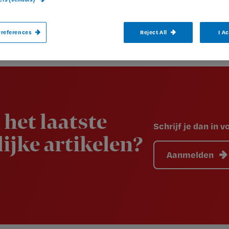
references
Reject All
I A
 het laatste
Schrijf je dan in 
ijke artikelen?
Aanmelden