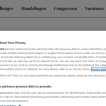
llenges
Handelingen
Congressen
Vacatures
bout Your Privacy
889
partners store and access personal data, like browsing data or unique identifiers, on
Accept enables tracking technologies to support the purposes shown under we and our 
k
 to provide. Selecting Reject All or withdrawing your consent will disable them. If tracker
t and ads you see may not be as relevant to you. You can resurface this menu to chan
consent at any time by clicking the Manage Preferences link on the bottom of the webp
have effect within our Website. For more details, refer to our Privacy Policy.
Privacy Sta
ther not? Then we only place essential and statistical cookies, these do not record any
 en oprichtster van de HeartLife Klinieken in Utrecht. Ze vol
 heeft langere tijd in het buitenland gezeten om zich verder
r partners process data to provide:
t behandelen van hart- en vaatziekten is Janneke Wittekoek bez
geolocation data. Actively scan device characteristics for identification. Store and/or ac
pecialiseerd in het vrouwenhart. Janneke Wittekoek publiceert
on a device. Personalised advertising and content, advertising and content measuremen
ouwenhart. Ze stond diverse malen in het Delamar-theater me
d services development.
ft columns en artikelen.
ners (vendors)