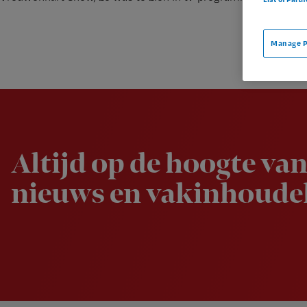
Manage P
Newsletter
Altijd op de hoogte van
nieuws en vakinhoudel