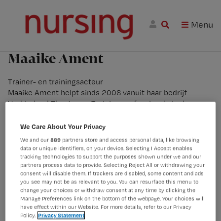
Skip
Skip
Skip
Nursing.nl
to
to
to
|
Menu
Nursing
W
primary
main
footer
voor
m
Inloggen
navigation
content
verpleegkundigen
wi
Maaike Ament
jo
st
Trainer- en trainingsacteur
be
Maaike Ament helpt sinds 2008 vanuit haar bedrijf
Verbindend Theater en Training professionals in de zorg
om lastige gesprekken effectief te voeren en
samenwerkingen te verstevigen. Aan de hand van
We Care About Your Privacy
herkenbare situaties uit de praktijk en met interactieve
We and our
889
partners store and access personal data, like browsing
werkvormen ontwikkel je samen nieuwe inzichten en
data or unique identifiers, on your device. Selecting I Accept enables
vaardigheden.
tracking technologies to support the purposes shown under we and our
partners process data to provide. Selecting Reject All or withdrawing your
consent will disable them. If trackers are disabled, some content and ads
you see may not be as relevant to you. You can resurface this menu to
change your choices or withdraw consent at any time by clicking the
Manage Preferences link on the bottom of the webpage. Your choices will
have effect within our Website. For more details, refer to our Privacy
Policy.
Privacy Statement