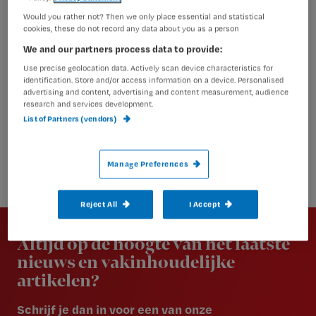
Would you rather not? Then we only place essential and statistical
cookies, these do not record any data about you as a person
We and our partners process data to provide:
Use precise geolocation data. Actively scan device characteristics for
identification. Store and/or access information on a device. Personalised
advertising and content, advertising and content measurement, audience
research and services development.
List of Partners (vendors)
Manage Preferences
Reject All
I Accept
Newsletter
Altijd op de hoogte van het laatste
nieuws en vakinhoudelijke
artikelen?
Schrijf je dan in voor een van onze