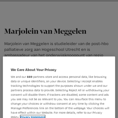
Nursing
W
Skip
Skip
Skip
voor
m
Inloggen
to
to
to
verpleegkundigen
wi
primary
main
footer
jo
navigation
content
st
Marjolein van Meggelen
be
Marjolein van Meggelen is studieleider van de post-hbo
palliatieve zorg aan Hogeschool Utrecht en is
ambassadeur van het onderwijsknooppunt van regio
Utrecht, Septet. Zij heeft vele jaren als consulent gewerkt
bij het PalliatieTeam Midden Nederland. Inmiddels heeft
We Care About Your Privacy
ze vele jaren ervaring als docent palliatieve zorg.
We and our
889
partners store and access personal data, like browsing
data or unique identifiers, on your device. Selecting I Accept enables
tracking technologies to support the purposes shown under we and our
partners process data to provide. Selecting Reject All or withdrawing your
consent will disable them. If trackers are disabled, some content and ads
you see may not be as relevant to you. You can resurface this menu to
change your choices or withdraw consent at any time by clicking the
Manage Preferences link on the bottom of the webpage. Your choices will
have effect within our Website. For more details, refer to our Privacy
Policy.
Privacy Statement