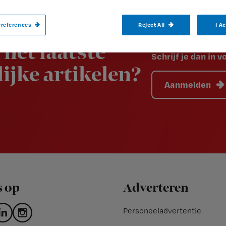
references
Reject All
I A
 het laatste
Schrijf je dan in 
ijke artikelen?
Aanmelden
s op
Adverteren
Personeeladvertentie