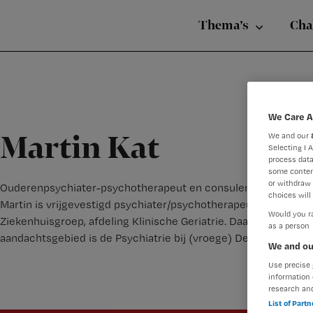
Nursing
Skip
Skip
Skip
voor
Thema’s
Cha
verpleegkundigen
to
to
to
primary
main
footer
navigation
content
We Care A
We and our
Martin Kat
Selecting I 
process data
some conten
or withdraw 
Ouderenpsychiater-psychotherapeut en consulent CCE
choices will 
Martin is vrijgevestigd psychiater/psychotherapeut in Amster
Would you ra
Ziekenhuisgroep, afdeling Klinische Geriatrie. Daarnaast is hi
as a person
aandachtsgebied is de Psychiatrie bij (vroege) Dementie en h
We and ou
Use precise 
information 
research an
List of Part