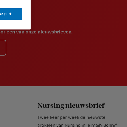
ccept
voor een van onze nieuwsbrieven.
Nursing nieuwsbrief
Twee keer per week de nieuwste
artikelen van Nursing in je mail?
Schrijf