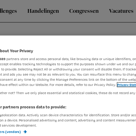
llenges
Handelingen
Congressen
Vacatures
bout Your Privacy
889
partners store and access personal data, like browsing data or unique identifiers, on
Accept enables tracking technologies to support the purposes shown under we and our 
 to provide. Selecting Reject All or withdrawing your consent will disable them. If tracker
t and ads you see may not be as relevant to you. You can resurface this menu to chan
consent at any time by clicking the Manage Preferences link on the bottom of the webp
have effect within our Website. For more details, refer to our Privacy Policy.
Privacy Sta
dam. Tot 2018 werkte hij als ouderenpsychiater in de Noordwe
ther not? Then we only place essential and statistical cookies, these do not record any
j consulent ouderenpsychiatrie in verpleeghuizen en bij het CCE
et ontwikkelen van meet- en behandelinstrumenten hierbij.
r partners process data to provide:
geolocation data. Actively scan device characteristics for identification. Store and/or ac
on a device. Personalised advertising and content, advertising and content measuremen
d services development.
ners (vendors)