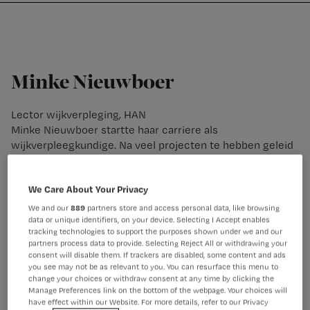
Nursing
W
Skip
Skip
Skip
voor
m
Inloggen
to
to
to
verpleegkundigen
wi
primary
main
footer
jo
navigation
content
st
Minke Nieuwboer
be
Lector wijkverpleging, HAN
Minke Nieuwboer startte haar carriere als
wijkverpleegkundige. Na veel projecten te hebben geleid
over samenwerking rond kwetsbare ouderen in de eerste
lijn, promoveerde ze op de rol van wijkverpleging in
We Care About Your Privacy
interprofessionele zorg. Als lector aan de HAN werkt ze
via praktijkonderzoek aan professionalisering van de
We and our
889
partners store and access personal data, like browsing
wijkverpleging.
data or unique identifiers, on your device. Selecting I Accept enables
tracking technologies to support the purposes shown under we and our
partners process data to provide. Selecting Reject All or withdrawing your
consent will disable them. If trackers are disabled, some content and ads
you see may not be as relevant to you. You can resurface this menu to
change your choices or withdraw consent at any time by clicking the
Manage Preferences link on the bottom of the webpage. Your choices will
have effect within our Website. For more details, refer to our Privacy