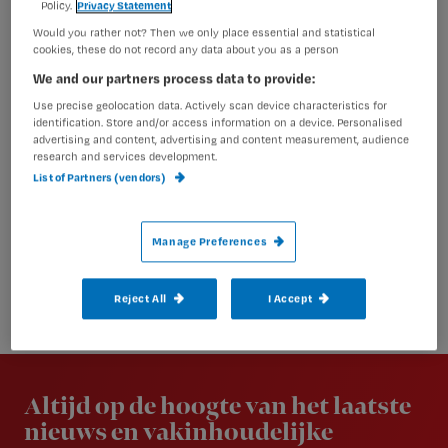
Policy.
Privacy Statement
Would you rather not? Then we only place essential and statistical
cookies, these do not record any data about you as a person
We and our partners process data to provide:
Use precise geolocation data. Actively scan device characteristics for
identification. Store and/or access information on a device. Personalised
advertising and content, advertising and content measurement, audience
research and services development.
List of Partners (vendors)
Manage Preferences
Reject All
I Accept
Newsletter
Altijd op de hoogte van het laatste
nieuws en vakinhoudelijke