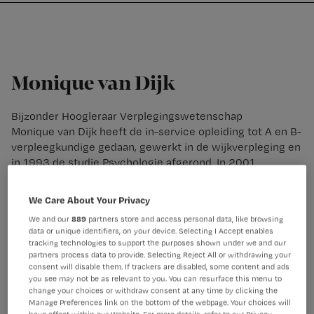
Nursing
W
Skip
Skip
Skip
voor
m
Inloggen
to
to
to
verpleegkundigen
wi
primary
main
footer
jo
navigation
content
st
Monique van Dijk
be
Bijzonder Hoogleraar Verplegingswetenschap
Monique van Dijk heeft de in-service opleiding tot A en B-
verpleegkundige gedaan, gewerkt in de wijkverpleging en
in 1993 de studie Psychologie afgerond. In 2001
promoveerde ze op haar onderzoek naar postoperatieve
pijnmeting bij pasgeborenen en jonge kinderen. In 2013
We Care About Your Privacy
werd ze Honorary Associate Professor aan de Universiteit
We and our
889
partners store and access personal data, like browsing
van Kaapstad. Daar deed ze onderzoek op o.a. de
data or unique identifiers, on your device. Selecting I Accept enables
brandwondenafdeling en SEH van het Red Cross War
tracking technologies to support the purposes shown under we and our
Memorial Children’s Hospital.
partners process data to provide. Selecting Reject All or withdrawing your
consent will disable them. If trackers are disabled, some content and ads
you see may not be as relevant to you. You can resurface this menu to
Sinds juni 2017 is zij aangesteld als bijzonder Hoogleraar
change your choices or withdraw consent at any time by clicking the
Verplegingswetenschap in het Erasmus MC te Rotterdam
Manage Preferences link on the bottom of the webpage. Your choices will
bij de afdeling Interne Geneeskunde en Kinderheelkunde.
have effect within our Website. For more details, refer to our Privacy