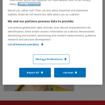
Haar doel is om het verpleegkundig onderzoek te
Policy.
Privacy Statement
stimuleren EN positieve aandacht voor het beroep van
Would you rather not? Then we only place essential and statistical
verpleegkundige te verkrijgen.
cookies, these do not record any data about you as a person
We and our partners process data to provide:
Use precise geolocation data. Actively scan device characteristics for
identification. Store and/or access information on a device. Personalised
advertising and content, advertising and content measurement, audience
research and services development.
List of Partners (vendors)
Manage Preferences
Reject All
I Accept
Newsletter