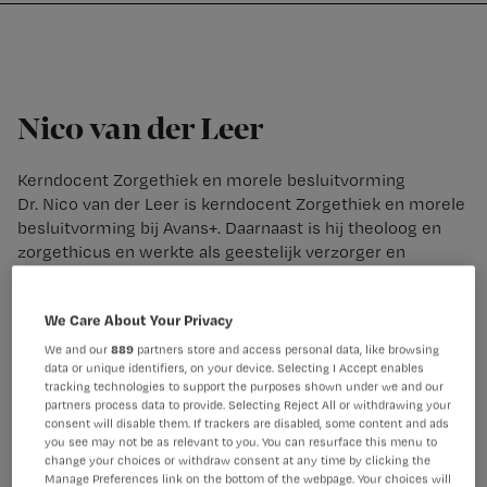
Nursing
W
Skip
Skip
Skip
voor
m
Inloggen
to
to
to
verpleegkundigen
wi
primary
main
footer
jo
navigation
content
st
Nico van der Leer
be
Kerndocent Zorgethiek en morele besluitvorming
Dr. Nico van der Leer is kerndocent Zorgethiek en morele
besluitvorming bij Avans+. Daarnaast is hij theoloog en
zorgethicus en werkte als geestelijk verzorger en
zingevingspecialist bij PZC Dordrecht. Hij is in 2020
gepromoveerd aan de Universiteit voor Humanistiek in
We Care About Your Privacy
Utrecht op ‘Zinvolle zorg in het verpleeghuis’. Op grond
van zijn onderzoek ontwikkelde hij het ZinvolleZorgWeb©
We and our
889
partners store and access personal data, like browsing
data or unique identifiers, on your device. Selecting I Accept enables
waarmee zorgverleners de zingevingsbehoeften van
tracking technologies to support the purposes shown under we and our
zorgvragers in kaart kunnen brengen. Naast zijn werk als
partners process data to provide. Selecting Reject All or withdrawing your
kerndocent zorgethiek en morele besluitvorming bij de
consent will disable them. If trackers are disabled, some content and ads
Bachelor of Nursing van Avans+ in Breda geeft hij
you see may not be as relevant to you. You can resurface this menu to
change your choices or withdraw consent at any time by clicking the
supervisie en intervisie aan de huisartsopleiding van het
Manage Preferences link on the bottom of the webpage. Your choices will