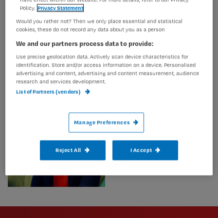
ouderen in de eerstelijn (Om U). Haar
Policy.
Privacy Statement
onderzoeksprogramma richt zicht op het verbeteren van
Would you rather not? Then we only place essential and statistical
de kwaliteit van zorg aan thuiswonende ouderen. De
cookies, these do not record any data about you as a person
focus ligt op preventie van functieverlies en behoud van
We and our partners process data to provide:
zelfredzaamheid van kwetsbare ouderen en ouderen met
multimorbidteit. Daarnaast houdt zij zich bezig met
Use precise geolocation data. Actively scan device characteristics for
vraagstukken rondom inzet en uitkomsten van
identification. Store and/or access information on a device. Personalised
advertising and content, advertising and content measurement, audience
wijkverpleegkundige zorg.
research and services development.
List of Partners (vendors)
Manage Preferences
Reject All
I Accept
Newsletter