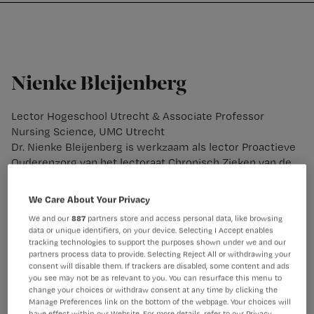
Nursing
W
Skip
Skip
Skip
voor
m
Inloggen
to
to
to
verpleegkundigen
wi
primary
main
footer
jo
navigation
content
st
Nienke Bleijenberg
be
Lector Hogeschool Utrecht & Associate Professor
Nursing Science, UMC Utrecht
Dr. Nienke Bleijenberg is werkzaam als lector Proactieve
Ouderenzorg van het lectoraat Chronisch Zieken van de
Hogeschool Utrecht. Daarnaast is zij assistant professor
bij de leerstoel verplegingswetenschap in het Julius
We Care About Your Privacy
Centrum, UMC Utrecht. Dr. Bleijenberg is
We and our
887
partners store and access personal data, like browsing
verpleegkundige, verplegingswetenschapper en
data or unique identifiers, on your device. Selecting I Accept enables
epidemioloog en als docent betrokken bij de opleiding
tracking technologies to support the purposes shown under we and our
verplegingswetenschap aan de Universiteit van Utrecht.
partners process data to provide. Selecting Reject All or withdrawing your
consent will disable them. If trackers are disabled, some content and ads
Jarenlang heeft zij gewerkt als wijkverpleegkundige. In
you see may not be as relevant to you. You can resurface this menu to
2013 promoveerde zij op de ontwikkeling en evaluatie
change your choices or withdraw consent at any time by clicking the
van een proactief zorgprogramma voor kwetsbare
Manage Preferences link on the bottom of the webpage. Your choices will
have effect within our Website. For more details, refer to our Privacy