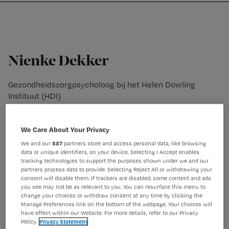
Nursing
W
Skip
Skip
Skip
voor
m
Inloggen
to
to
to
verpleegkundigen
wi
primary
main
footer
jo
navigation
content
st
Nienke Dekker
be
Gezondheidszorgpsycholoog bij het Helen Dowling
Instituut (HDI)
Nienke Dekker is gz-psycholoog bij het HDI. Hiervoor was
zijn werkzaam bij de afdeling medische psychologie van
We Care About Your Privacy
het Amsterdam UMC en het Nederlands Kenniscentrum
voor Chronische Vermoeidheid, waar de relatie tussen
We and our
887
partners store and access personal data, like browsing
lichaam en geest centraal staat.
data or unique identifiers, on your device. Selecting I Accept enables
tracking technologies to support the purposes shown under we and our
partners process data to provide. Selecting Reject All or withdrawing your
consent will disable them. If trackers are disabled, some content and ads
you see may not be as relevant to you. You can resurface this menu to
change your choices or withdraw consent at any time by clicking the
Manage Preferences link on the bottom of the webpage. Your choices will
have effect within our Website. For more details, refer to our Privacy
Policy.
Privacy Statement