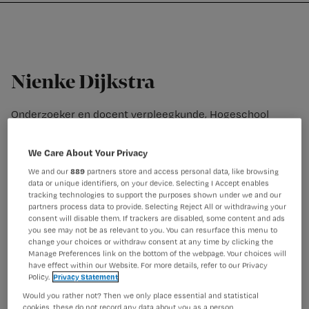
Nursing
W
Skip
Skip
Skip
voor
m
Inloggen
to
to
to
verpleegkundigen
wi
primary
main
footer
jo
navigation
content
st
Nienke Dijkstra
be
Onderzoeker en docent verpleegkunde, Hogeschool
Utrecht, Kenniscentrum Gezond en Duurzaam Leven
Nienke Dijkstra is onderzoeker, docent verpleegkunde en
We Care About Your Privacy
verpleegkundige. Daarnaast werkt Nienke in een
We and our
889
partners store and access personal data, like browsing
internationaal netwerk ‘verpleegkundigen en
data or unique identifiers, on your device. Selecting I Accept enables
farmaceutische zorg’. Nienke heeft afgelopen jaren
tracking technologies to support the purposes shown under we and our
onderzoek gedaan naar de bijdrage van de wijkverpleging
partners process data to provide. Selecting Reject All or withdrawing your
consent will disable them. If trackers are disabled, some content and ads
in farmaceutische zorg. Hierbij werd gekeken naar hoe
you see may not be as relevant to you. You can resurface this menu to
belangrijk het is dat verzorgenden verpleegkundigen
change your choices or withdraw consent at any time by clicking the
problemen signaleren en dat ze samenwerken met
Manage Preferences link on the bottom of the webpage. Your choices will
artsen en apothekers.
have effect within our Website. For more details, refer to our Privacy
Policy.
Privacy Statement
Would you rather not? Then we only place essential and statistical
cookies, these do not record any data about you as a person