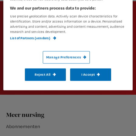
Newsletter
We and our partners process data to provide:
Altijd op de hoogte van het laatste
Use precise geolocation data. Actively scan device characteristics for
identification. Store and/or access information on a device. Personalised
nieuws en vakinhoudelijke
advertising and content, advertising and content measurement, audience
artikelen?
research and services development.
List of Partners (vendors)
Schrijf je dan in voor een van onze
nieuwsbrieven.
Manage Preferences
Aanmelden
Reject All
I Accept
Footer
Meer nursing
Abonnementen