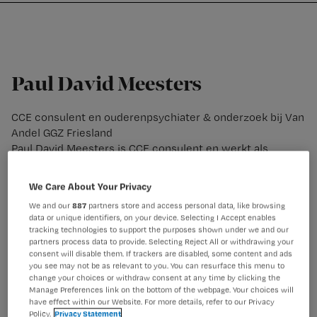
Nursing
W
Skip
Skip
Skip
voor
m
Inloggen
to
to
to
verpleegkundigen
wi
primary
main
footer
jo
navigation
content
st
Paul David Meesters
be
CCE consulent en ouderenpsychiater & onderzoek bij Van
Andel GGZ Friesland
Paul David Meesters is CCE consulent en werkt als
ouderenpsychiater bij een poliklinisch team van GGZ
Friesland. Hij ziet oudere patiënten met allerlei
We Care About Your Privacy
psychiatrische aandoeningen en werkt daarbij nauw
We and our
887
partners store and access personal data, like browsing
samen met psychiatrisch verpleegkundigen en
data or unique identifiers, on your device. Selecting I Accept enables
psychologen. Zijn speciale belangstelling gaat uit naar
tracking technologies to support the purposes shown under we and our
ouderen die langdurig met een psychose (zoals
partners process data to provide. Selecting Reject All or withdrawing your
consent will disable them. If trackers are disabled, some content and ads
schizofrenie) leven.
you see may not be as relevant to you. You can resurface this menu to
change your choices or withdraw consent at any time by clicking the
Manage Preferences link on the bottom of the webpage. Your choices will
have effect within our Website. For more details, refer to our Privacy
Policy.
Privacy Statement