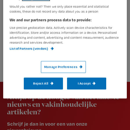
Would you rather not? Then we only place essential and statistical
cookies, these do not record any data about you as a person
We and our partners process data to provide:
Use precise geolocation data. Actively scan device characteristics for
identification. Store and/or access information on a device. Personalised
advertising and content, advertising and content measurement, audience
research and services development.
List of Partners (vendors)
Manage Preferences
Newsletter
Reject All
I Accept
Altijd op de hoogte van het laatste
nieuws en vakinhoudelijke
artikelen?
Schrijf je dan in voor een van onze