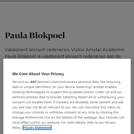
Nursing
W
Skip
Skip
Skip
voor
m
Inloggen
to
to
to
verpleegkundigen
wi
primary
main
footer
jo
navigation
content
st
Paula Blokpoel
be
Vakdocent klinisch redeneren, VUmc Amstel Academie
Paula Blokpoel is vakdocent klinisch redeneren aan de
VUmc Amstel Academie. Voorheen was zij werkzaam als
opleider van het acute cluster bij de Amstel Academie en
We Care About Your Privacy
werkt zij als IC-verpleegkundige.
We and our
887
partners store and access personal data, like browsing
data or unique identifiers, on your device. Selecting I Accept enables
tracking technologies to support the purposes shown under we and our
partners process data to provide. Selecting Reject All or withdrawing your
consent will disable them. If trackers are disabled, some content and ads
you see may not be as relevant to you. You can resurface this menu to
change your choices or withdraw consent at any time by clicking the
Manage Preferences link on the bottom of the webpage. Your choices will
have effect within our Website. For more details, refer to our Privacy
Policy.
Privacy Statement