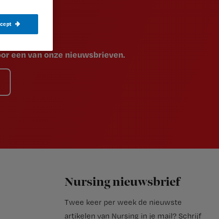
ccept
voor een van onze nieuwsbrieven.
Nursing nieuwsbrief
Twee keer per week de nieuwste
artikelen van Nursing in je mail?
Schrijf