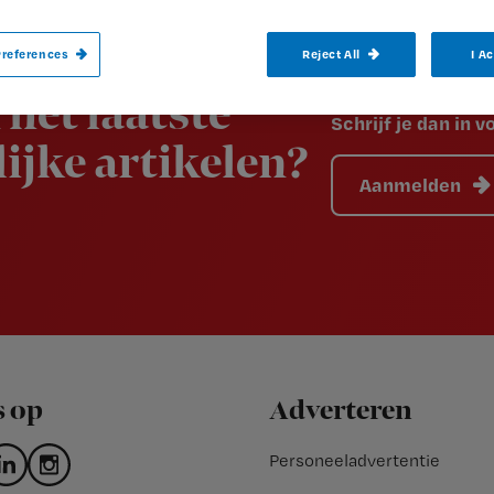
references
Reject All
I A
 het laatste
Schrijf je dan in 
ijke artikelen?
Aanmelden
s op
Adverteren
Personeeladvertentie