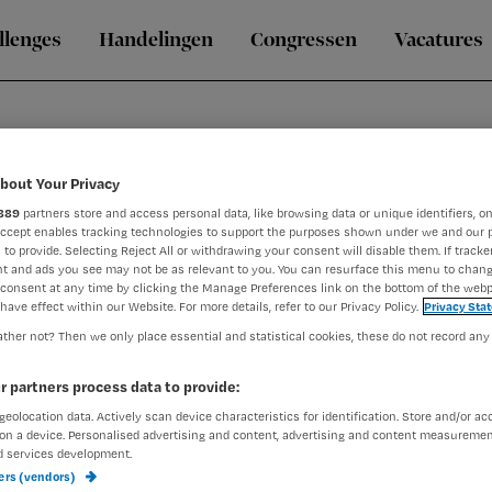
llenges
Handelingen
Congressen
Vacatures
bout Your Privacy
889
partners store and access personal data, like browsing data or unique identifiers, on
Accept enables tracking technologies to support the purposes shown under we and our 
 to provide. Selecting Reject All or withdrawing your consent will disable them. If tracker
t and ads you see may not be as relevant to you. You can resurface this menu to chan
consent at any time by clicking the Manage Preferences link on the bottom of the webp
nnen het Maastricht UMC+ (MUMC+), waar hij de rol vervult van
have effect within our Website. For more details, refer to our Privacy Policy.
Privacy Sta
leegkunde. In deze functies speelt hij een sleutelrol in de dig
ther not? Then we only place essential and statistical cookies, these do not record any
ocus op het verbeteren van werkprocessen, het verminderen v
r partners process data to provide:
leiderschap.
geolocation data. Actively scan device characteristics for identification. Store and/or ac
on a device. Personalised advertising and content, advertising and content measuremen
d services development.
ners (vendors)