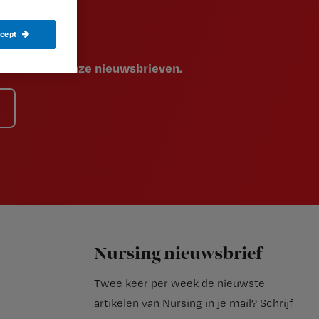
ccept
voor een van onze nieuwsbrieven.
Nursing nieuwsbrief
Twee keer per week de nieuwste
artikelen van Nursing in je mail?
Schrijf