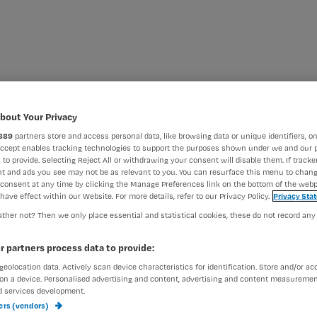
llenges
Handelingen
Congressen
Vacatures
bout Your Privacy
889
partners store and access personal data, like browsing data or unique identifiers, on
Accept enables tracking technologies to support the purposes shown under we and our 
 to provide. Selecting Reject All or withdrawing your consent will disable them. If tracker
t and ads you see may not be as relevant to you. You can resurface this menu to chan
iteenlopende ervaren kwaliteiten als coach, trainer en trainin
consent at any time by clicking the Manage Preferences link on the bottom of the webp
have effect within our Website. For more details, refer to our Privacy Policy.
Privacy Sta
jk Platform van DAI Artsen.
ther not? Then we only place essential and statistical cookies, these do not record any
 duurzame inzetbaarheid, zoals De Blije Dokter, Zeg nee tegen 
r partners process data to provide:
geolocation data. Actively scan device characteristics for identification. Store and/or ac
on a device. Personalised advertising and content, advertising and content measuremen
d services development.
ners (vendors)