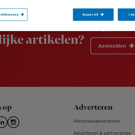
references
Reject All
I A
 het laatste
Schrijf je dan in 
ijke artikelen?
Aanmelden
s op
Adverteren
Personeeladvertentie
Adverteren & partnerships