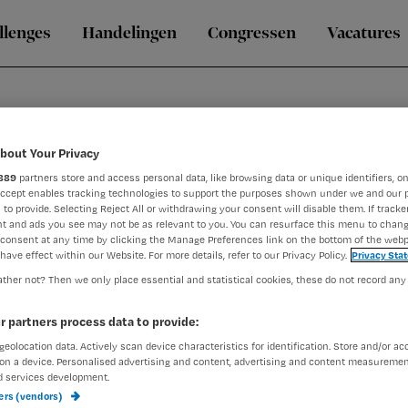
llenges
Handelingen
Congressen
Vacatures
bout Your Privacy
889
partners store and access personal data, like browsing data or unique identifiers, on
Accept enables tracking technologies to support the purposes shown under we and our 
 to provide. Selecting Reject All or withdrawing your consent will disable them. If tracker
 zorgvragen, Vilans en HAN
t and ads you see may not be as relevant to you. You can resurface this menu to chan
 voor betere ouderenzorg in Nederland, met een focus op Samen
consent at any time by clicking the Manage Preferences link on the bottom of the webp
have effect within our Website. For more details, refer to our Privacy Policy.
Privacy Sta
 er aan de hand?’ naar ‘Wat is belangrijk voor u?’ Samen beslis
ther not? Then we only place essential and statistical cookies, these do not record any
r partners process data to provide:
die ouderen centraal stelt. Sinds mei 2023 is ze bijzonder l
geolocation data. Actively scan device characteristics for identification. Store and/or ac
isser Fonds.
on a device. Personalised advertising and content, advertising and content measuremen
d services development.
ners (vendors)