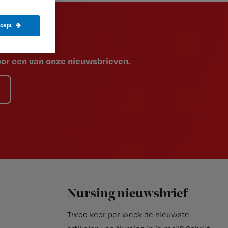
ccept
voor een van onze nieuwsbrieven.
Nursing nieuwsbrief
Twee keer per week de nieuwste