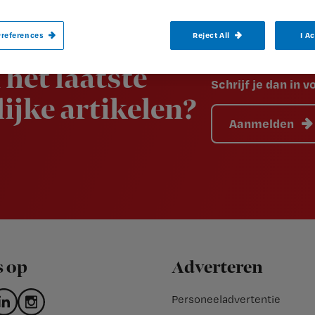
references
Reject All
I A
 het laatste
Schrijf je dan in 
ijke artikelen?
Aanmelden
s op
Adverteren
Personeeladvertentie