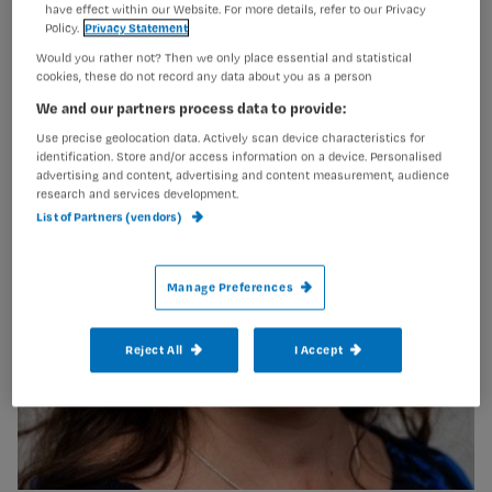
mentale gezondheid!
have effect within our Website. For more details, refer to our Privacy
Policy.
Privacy Statement
Would you rather not? Then we only place essential and statistical
cookies, these do not record any data about you as a person
We and our partners process data to provide:
Use precise geolocation data. Actively scan device characteristics for
identification. Store and/or access information on a device. Personalised
advertising and content, advertising and content measurement, audience
research and services development.
List of Partners (vendors)
Manage Preferences
Reject All
I Accept