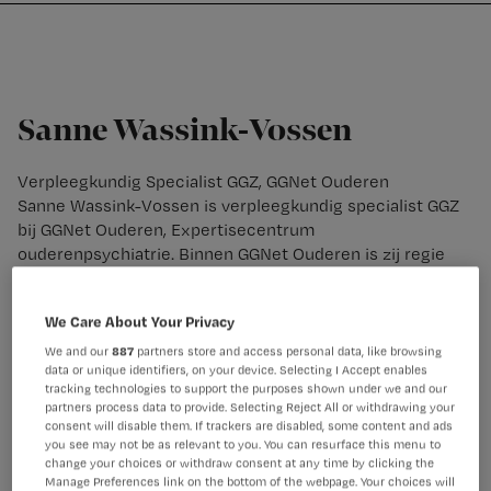
Nursing
W
Skip
Skip
Skip
voor
m
Inloggen
to
to
to
verpleegkundigen
wi
primary
main
footer
jo
navigation
content
st
Sanne Wassink-Vossen
be
Verpleegkundig Specialist GGZ, GGNet Ouderen
Sanne Wassink-Vossen is verpleegkundig specialist GGZ
bij GGNet Ouderen, Expertisecentrum
ouderenpsychiatrie. Binnen GGNet Ouderen is zij regie
behandelaar en beleidsprofessional Kennis en Opleiden.
Zij combineert dit met een functie als docent voor de
We Care About Your Privacy
opleiding tot verpleegkundig specialist (Master Advanced
Nursing Practice) aan de Hogeschool Utrecht. Eind 2020
We and our
887
partners store and access personal data, like browsing
data or unique identifiers, on your device. Selecting I Accept enables
promoveerde zij op een onderzoek naar de relatie tussen
tracking technologies to support the purposes shown under we and our
fysieke activiteit en functioneel herstel en depressie bij
partners process data to provide. Selecting Reject All or withdrawing your
ouderen. Sanne zet zich graag in voor meer aandacht
consent will disable them. If trackers are disabled, some content and ads
voor de mentale gezondheid van ouderen binnen de
you see may not be as relevant to you. You can resurface this menu to
change your choices or withdraw consent at any time by clicking the
context van netwerkzorg. Want: geen gezondheid zonder
Manage Preferences link on the bottom of the webpage. Your choices will