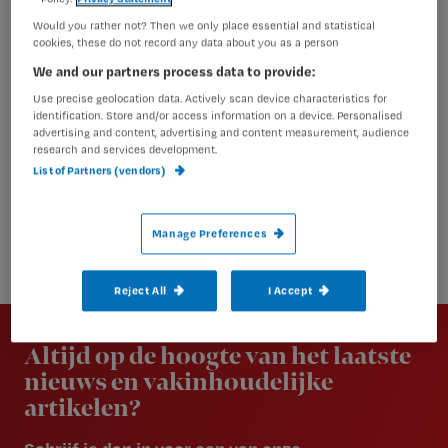
Would you rather not? Then we only place essential and statistical
cookies, these do not record any data about you as a person
We and our partners process data to provide:
Use precise geolocation data. Actively scan device characteristics for
identification. Store and/or access information on a device. Personalised
advertising and content, advertising and content measurement, audience
research and services development.
List of Partners (vendors)
Manage Preferences
Reject All
I Accept
Newsletter
Altijd op de hoogte van het laatste
nieuws en vakinhoudelijke
artikelen?