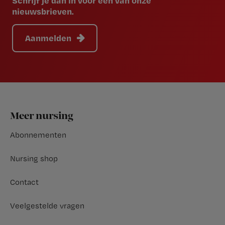
Schrijf je dan in voor een van onze
nieuwsbrieven.
Aanmelden
Footer
Meer nursing
Abonnementen
Nursing shop
Contact
Veelgestelde vragen