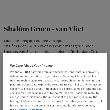
Nursing
W
Skip
Skip
Skip
voor
m
Inloggen
to
to
to
verpleegkundigen
wi
primary
main
footer
jo
navigation
content
st
Shalôm Groen - van Vliet
be
Locatiemanager, Laurens Aesopus
Shalôm Groen – van Vliet is locatiemanager binnen
Laurens van 3 verpleeghuizen binnen Rotterdam Zuid.
Eén van deze huizen is Aesopus, een verpleeghuis voor
mensen die passen binnen de definitie
We Care About Your Privacy
gerontopsychiatrie +. Daarnaast is zij bestuurslid binnen
We and our
889
partners store and access personal data, like browsing
de VVGP (Vereniging gerontopsychiatrie) en mag zij op
data or unique identifiers, on your device. Selecting I Accept enables
bestuurlijk niveau haar steentje bijdragen aan de
tracking technologies to support the purposes shown under we and our
zichtbaarheid en (h)erkenning van deze doelgroep.
partners process data to provide. Selecting Reject All or withdrawing your
Kennis geeft ons inzicht, inzicht geeft inspiratie.
consent will disable them. If trackers are disabled, some content and ads
you see may not be as relevant to you. You can resurface this menu to
Inspiratie daagt uit tot actie.
change your choices or withdraw consent at any time by clicking the
Manage Preferences link on the bottom of the webpage. Your choices will
have effect within our Website. For more details, refer to our Privacy
Policy.
Privacy Statement