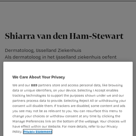
Nursing
W
Skip
Skip
Skip
voor
m
Inloggen
to
to
to
verpleegkundigen
wi
primary
main
footer
jo
navigation
content
st
Shiarra van den Ham-Stewart
be
Dermatoloog, IJsselland Ziekenhuis
Als dermatoloog in het Ijsselland ziekenhuis oefent
Shiarra dermatologie in de volle breedte uit. Haar
specialisaties zijn de behandeling van constitutioneel
eczeem en Mohs micrografische chirurgie. Recent heeft
We Care About Your Privacy
zij meegewerkt aan het project Huid in de Klas, een
We and our
889
partners store and access personal data, like browsing
lespakket voor basisschool leerlingen van groep 5 tot en
data or unique identifiers, on your device. Selecting I Accept enables
tracking technologies to support the purposes shown under we and our
met 8.
partners process data to provide. Selecting Reject All or withdrawing your
consent will disable them. If trackers are disabled, some content and ads
Tevens zit zij in de richtlijncommissie modulaire
you see may not be as relevant to you. You can resurface this menu to
herziening Constitutioneel eczeem en in de werkgroep
change your choices or withdraw consent at any time by clicking the
‘Huid van kleur’.
Manage Preferences link on the bottom of the webpage. Your choices will
have effect within our Website. For more details, refer to our Privacy
Policy.
Privacy Statement