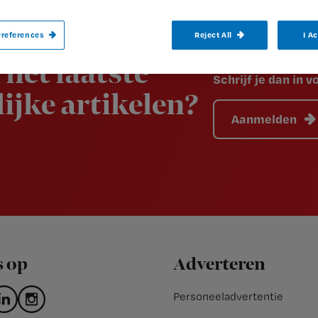
references
Reject All
I A
 het laatste
Schrijf je dan in 
ijke artikelen?
Aanmelden
s op
Adverteren
Personeeladvertentie