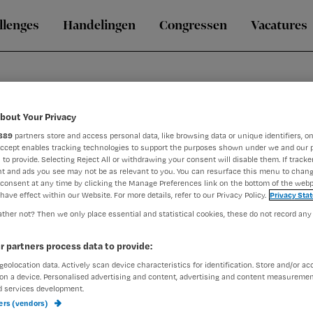
llenges
Handelingen
Congressen
Vacatures
bout Your Privacy
889
partners store and access personal data, like browsing data or unique identifiers, on
Accept enables tracking technologies to support the purposes shown under we and our 
 to provide. Selecting Reject All or withdrawing your consent will disable them. If tracker
t and ads you see may not be as relevant to you. You can resurface this menu to chan
consent at any time by clicking the Manage Preferences link on the bottom of the webp
pedagoog werkzaam in haar praktijk LEF Verliesbegeleiding. Ze
have effect within our Website. For more details, refer to our Privacy Policy.
Privacy Sta
de (kinder)palliatieve zorg. Ze is als trainer verbonden aan het
ther not? Then we only place essential and statistical cookies, these do not record any
 boek ‘Een Pleister tegen Tranen – ondersteuning van kinder
r partners process data to provide:
geolocation data. Actively scan device characteristics for identification. Store and/or ac
on a device. Personalised advertising and content, advertising and content measuremen
d services development.
ners (vendors)