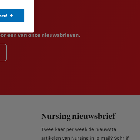
ccept
voor een van onze nieuwsbrieven.
Nursing nieuwsbrief
Twee keer per week de nieuwste
artikelen van Nursing in je mail?
Schrijf