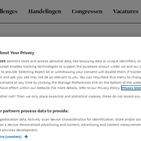
llenges
Handelingen
Congressen
Vacatures
bout Your Privacy
889
partners store and access personal data, like browsing data or unique identifiers, on
Accept enables tracking technologies to support the purposes shown under we and our 
 to provide. Selecting Reject All or withdrawing your consent will disable them. If tracker
t and ads you see may not be as relevant to you. You can resurface this menu to chan
consent at any time by clicking the Manage Preferences link on the bottom of the webp
eeft een achtergrond in Gezondheidswetenschappen Beleid en 
have effect within our Website. For more details, refer to our Privacy Policy.
Privacy Sta
rgronden van complexe vraagstukken, is haar doel om een bij
ther not? Then we only place essential and statistical cookies, these do not record any
ingen in de zorg. Haar passie voor het vak organisatieontwikkel
essionals in hun kracht te zetten. Onder andere door haar foc
r partners process data to provide:
geolocation data. Actively scan device characteristics for identification. Store and/or ac
on a device. Personalised advertising and content, advertising and content measuremen
d services development.
ners (vendors)