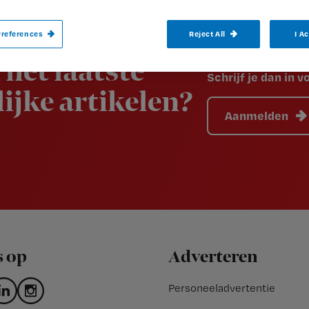
references
Reject All
I A
 het laatste
Schrijf je dan in 
ijke artikelen?
Aanmelden
s op
Adverteren
Personeeladvertentie