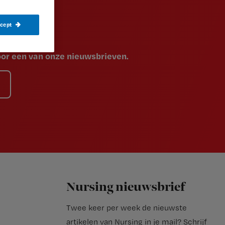
ccept
voor een van onze nieuwsbrieven.
Nursing nieuwsbrief
Twee keer per week de nieuwste
artikelen van Nursing in je mail?
Schrijf