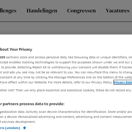
llenges
Handelingen
Congressen
Vacatures
bout Your Privacy
889
partners store and access personal data, like browsing data or unique identifiers, on
Accept enables tracking technologies to support the purposes shown under we and our 
 to provide. Selecting Reject All or withdrawing your consent will disable them. If tracker
t and ads you see may not be as relevant to you. You can resurface this menu to chan
consent at any time by clicking the Manage Preferences link on the bottom of the webp
scommissie Euthanasie en auteur van het boek Dilemma’s bij 
have effect within our Website. For more details, refer to our Privacy Policy.
Privacy Sta
jk verzorger, werkzaam bij WoonZorgcentra Haaglanden (WZH,
ww
ther not? Then we only place essential and statistical cookies, these do not record any
missie.nl
). Hij is auteur van het boek Dilemma’s bij Dementie.
r partners process data to provide:
geolocation data. Actively scan device characteristics for identification. Store and/or ac
on a device. Personalised advertising and content, advertising and content measuremen
d services development.
ners (vendors)