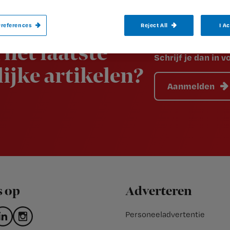
references
Reject All
I A
 het laatste
Schrijf je dan in 
ijke artikelen?
Aanmelden
s op
Adverteren
Personeeladvertentie