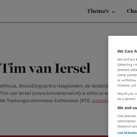
Nursing
Skip
Skip
Skip
voor
Thema’s
Cha
verpleegkundigen
to
to
to
primary
main
footer
navigation
content
We Care A
We and our
Tim van Iersel
Selecting I 
process data
some conten
or withdraw 
ethicus, WoonZorgcentra Haaglanden, de landelijke Toetsing
choices will 
Tim van Iersel (www.timvaniersel.nl) is ethicus en geesteli
Would you ra
as a person
de Toetsingscommissie Euthanasie (RTE,
www.euthanasiecom
We and ou
Use precise 
information 
research an
List of Part