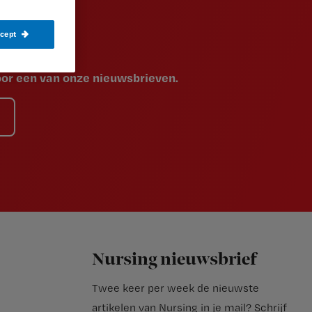
ccept
voor een van onze nieuwsbrieven.
Nursing nieuwsbrief
Twee keer per week de nieuwste
artikelen van Nursing in je mail?
Schrijf