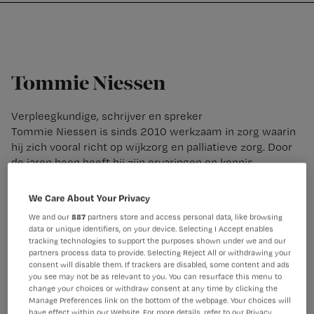
Nursing
W
Skip
Skip
Skip
voor
m
Inloggen
to
to
to
verpleegkundigen
wi
primary
main
footer
jo
navigation
content
st
Tommie Niessen
be
Verpleegkundige, schrijver en spreker
Tommie Niessen is sinds 2010 werkzaam in zorg waarin
hij zich vooral richt op wijkzorg en palliatieve zorg. Door
de jaren heen heeft hij zijn ervaringen en kennis
gebundeld in meerdere boeken. Hierin wil hij de zorg op
een positieve en vooral realistische manier op de kaart
We Care About Your Privacy
zetten.
We and our
887
partners store and access personal data, like browsing
data or unique identifiers, on your device. Selecting I Accept enables
Dezelfde boodschap brengt hij ook als spreker. Vol passie
tracking technologies to support the purposes shown under we and our
geeft hij lezingen, workshops en trainingen in en over de
partners process data to provide. Selecting Reject All or withdrawing your
zorg.
consent will disable them. If trackers are disabled, some content and ads
you see may not be as relevant to you. You can resurface this menu to
change your choices or withdraw consent at any time by clicking the
Manage Preferences link on the bottom of the webpage. Your choices will
have effect within our Website. For more details, refer to our Privacy