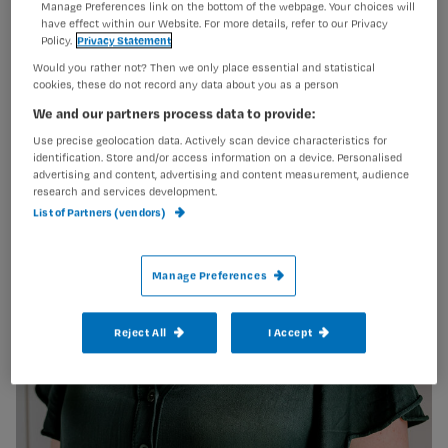
Manage Preferences link on the bottom of the webpage. Your choices will
have effect within our Website. For more details, refer to our Privacy
Policy.
Privacy Statement
Would you rather not? Then we only place essential and statistical
cookies, these do not record any data about you as a person
We and our partners process data to provide:
Use precise geolocation data. Actively scan device characteristics for
identification. Store and/or access information on a device. Personalised
advertising and content, advertising and content measurement, audience
research and services development.
List of Partners (vendors)
Manage Preferences
Reject All
I Accept