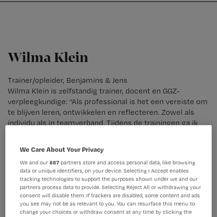
Nursing
W
Skip
Skip
Skip
voor
m
Inloggen
to
to
to
verpleegkundigen
wi
primary
main
footer
jo
navigation
content
st
Wilma Klein
be
Trainer/opleider, Benjamins & Jens
Wilma Klein is zelfstandig trainer, docent en GGZ-
verpleegkundige: “Als professional is het een vereiste om
te blijven leren, ontwikkelen en reflecteren. Zowel als
individu als in teamverband. Tijdens de trainingen ga ik
actief met je aan de slag en ben ik graag jouw klankbord.
In een veilige setting verstevig ik je zelfvertrouwen, help
We Care About Your Privacy
je jouw oude gewoontes te doorbreken en leer je nieuwe
We and our
887
partners store and access personal data, like browsing
vaardigheden.”
data or unique identifiers, on your device. Selecting I Accept enables
tracking technologies to support the purposes shown under we and our
partners process data to provide. Selecting Reject All or withdrawing your
consent will disable them. If trackers are disabled, some content and ads
you see may not be as relevant to you. You can resurface this menu to
change your choices or withdraw consent at any time by clicking the