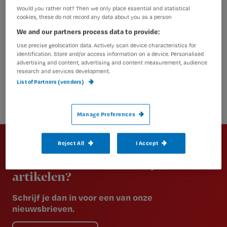
Would you rather not? Then we only place essential and statistical
cookies, these do not record any data about you as a person
We and our partners process data to provide:
Use precise geolocation data. Actively scan device characteristics for
identification. Store and/or access information on a device. Personalised
advertising and content, advertising and content measurement, audience
research and services development.
List of Partners (vendors)
Manage Preferences
Newsletter
Reject All
I Accept
Altijd op de hoogte van het laatste
nieuws en vakinhoudelijke
artikelen?
Schrijf je dan in voor een van onze
nieuwsbrieven.