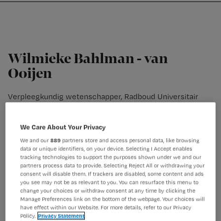
Nursing
W
Skip
Skip
Skip
voor
m
Inloggen
to
to
to
verpleegkundigen
wi
primary
main
footer
jo
navigation
content
st
Wilmieke Bahlman - van
be
Ooijen
Verpleegkundig wetenschapper, Radboud Universitair
Medisch Centrum
Wilmieke Bahlman-van Ooijen werkt als verpleegkundig
We Care About Your Privacy
wetenschapper op de afdeling chirurgische oncologie in
het Radboudumc. Dat betekent dat zij 50% werkt als
We and our
889
partners store and access personal data, like browsing
data or unique identifiers, on your device. Selecting I Accept enables
verpleegkundige en 50% werkt als onderzoeker.
tracking technologies to support the purposes shown under we and our
Daarnaast is zij lid van de Adviesraad voor
partners process data to provide. Selecting Reject All or withdrawing your
Verpleegkundigen en Paramedici in het Radboudumc.
consent will disable them. If trackers are disabled, some content and ads
you see may not be as relevant to you. You can resurface this menu to
change your choices or withdraw consent at any time by clicking the
Manage Preferences link on the bottom of the webpage. Your choices will
have effect within our Website. For more details, refer to our Privacy
Policy.
Privacy Statement