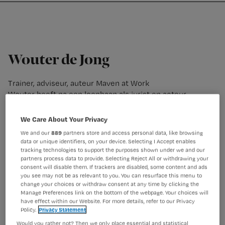
Nursing
W
Skip
Skip
Skip
voor
m
Inloggen
to
to
to
verpleegkundigen
wi
primary
main
footer
jo
navigation
content
st
Wouter de Jong
be
Trainer, adviseur, auteur Maven at Work
Wouter heeft na een loopbaan als jurist en acteur
(Diverse theaterproducties en televisieprogramma,
o.a.Goede Tijden Slechte Tijden en Villa Achterwerk) in
We Care About Your Privacy
2010 een switch gemaakt naar trainer en spreker. Hij
We and our
889
partners store and access personal data, like browsing
doet dat door mensen, teams en organisaties in hun
data or unique identifiers, on your device. Selecting I Accept enables
kracht te zetten. Door het aanleren van simpele
tracking technologies to support the purposes shown under we and our
partners process data to provide. Selecting Reject All or withdrawing your
denkwijzen en technieken die iedereen kan toepassen in
consent will disable them. If trackers are disabled, some content and ads
zijn of haar dagelijks leven en werk. Het resultaat zijn
you see may not be as relevant to you. You can resurface this menu to
mensen die met meer plezier, autonomie en effectiviteit
change your choices or withdraw consent at any time by clicking the
werken en leven. Hij heeft de trainingsorganisatie
Manage Preferences link on the bottom of the webpage. Your choices will
have effect within our Website. For more details, refer to our Privacy
Mindgym sportschool voor je geest
Policy.
Privacy Statement
(www.sportschoolvoorjegeest.nl) opgericht om nog
Would you rather not? Then we only place essential and statistical