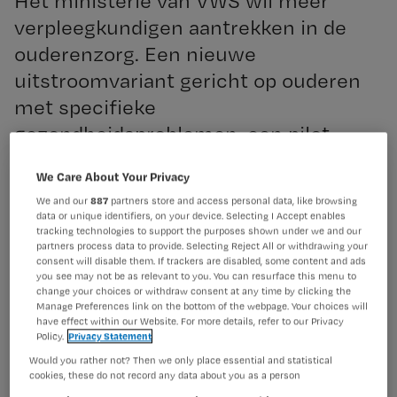
Het ministerie van VWS wil meer
verpleegkundigen aantrekken in de
ouderenzorg. Een nieuwe
uitstroomvariant gericht op ouderen
met specifieke
gezondheidsproblemen, een pilot
gericht op excellente ouderenzorg en
We Care About Your Privacy
een onderzoek naar evidence based
Registreren
We and our
887
partners store and access personal data, like browsing
practice in het verpleeghuis moeten
data or unique identifiers, on your device. Selecting I Accept enables
Wil je dit artikel lezen?
tracking technologies to support the purposes shown under we and our
daar aan bijdragen.
partners process data to provide. Selecting Reject All or withdrawing your
Maak gratis een account aan en lees 2
…
consent will disable them. If trackers are disabled, some content and ads
you see may not be as relevant to you. You can resurface this menu to
artikelen gratis per maand
change your choices or withdraw consent at any time by clicking the
Manage Preferences link on the bottom of the webpage. Your choices will
Al een account of abonnement?
Log dan in
have effect within our Website. For more details, refer to our Privacy
Policy.
Privacy Statement
Would you rather not? Then we only place essential and statistical
cookies, these do not record any data about you as a person
Wat