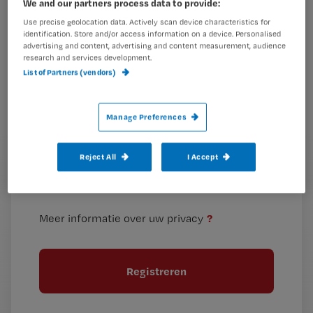
We and our partners process data to provide:
is
Use precise geolocation data. Actively scan device characteristics for
je
identification. Store and/or access information on a device. Personalised
e-
advertising and content, advertising and content measurement, audience
Kies
research and services development.
mailadres?
List of Partners (vendors)
je
*
wachtwoord
Manage Preferences
G
Ontvang 2x per week de Nursing nieuwsbrief
e
G
Ik geef Springer Media B.V. toestemming om
Reject All
I Accept
e
mij per e-mail op de hoogte te houden.
e
n
?
e
t
n
i
?
Meer informatie over uw privacy
t
t
i
e
t
l
e
l
?