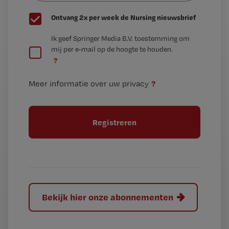
G
Ontvang 2x per week de Nursing nieuwsbrief
e
G
Ik geef Springer Media B.V. toestemming om
e
mij per e-mail op de hoogte te houden.
e
n
?
e
t
n
i
?
Meer informatie over uw privacy
t
t
i
e
t
l
e
l
?
Bekijk hier onze abonnementen