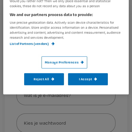
Would you rather not? Then we only place essential and statistical
voor een verplichte meldcode voor
cookies, these do not record any data about you as a person
zorgverleners, heeft ze de Tweede
We and our partners process data to provide:
Registreren
Kamer woensdag gemeld.
Use precise geolocation data. Actively scan device characteristics for
identification. Store and/or access information on a device. Personalised
Wil je dit artikel lezen?
advertising and content, advertising and content measurement, audience
research and services development.
Maak gratis een account aan en lees 2
…
List of Partners (vendors)
artikelen gratis per maand
Al een account of abonnement?
Log dan in
Manage Preferences
Reject All
I Accept
Wat
is
je
e-
Kies
mailadres?
je
*
wachtwoord