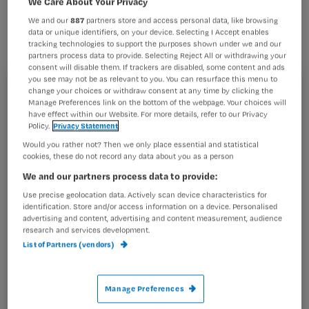
We Care About Your Privacy
voor iedereen weggelegd, merkt
We and our
887
partners store and access personal data, like browsing
Conny.
data or unique identifiers, on your device. Selecting I Accept enables
tracking technologies to support the purposes shown under we and our
partners process data to provide. Selecting Reject All or withdrawing your
consent will disable them. If trackers are disabled, some content and ads
you see may not be as relevant to you. You can resurface this menu to
change your choices or withdraw consent at any time by clicking the
Registreren
Manage Preferences link on the bottom of the webpage. Your choices will
Nog even en dan beginnen de nieuwe stagerondes weer.
have effect within our Website. For more details, refer to our Privacy
Wil je dit artikel lezen?
Wij krijgen binnenkort een aantal stagiaires en leerlingen
Policy.
Privacy Statement
welke hopelijk met goed gevolg ervaringen en
Would you rather not? Then we only place essential and statistical
Maak gratis een account aan en lees 2
…
cookies, these do not record any data about you as a person
artikelen gratis per maand
We and our partners process data to provide:
Al een account of abonnement?
Log dan in
Use precise geolocation data. Actively scan device characteristics for
identification. Store and/or access information on a device. Personalised
advertising and content, advertising and content measurement, audience
research and services development.
List of Partners (vendors)
Wat
is
je
Manage Preferences
e-