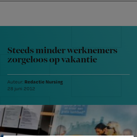
Nursing
W
Skip
Skip
Skip
voor
m
Inloggen
to
to
to
verpleegkundigen
wi
primary
main
footer
jo
navigation
content
Reader
st
Interactions
be
Steeds minder werknemers
zorgeloos op vakantie
Redactie Nursing
Auteur:
28 juni 2012