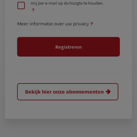
mij per e-mail op de hoogte te houden.
e
n
?
e
t
n
i
?
Meer informatie over uw privacy
t
t
i
e
t
l
e
l
?
Bekijk hier onze abonnementen