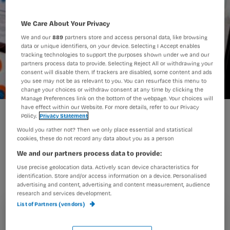
We Care About Your Privacy
We and our
889
partners store and access personal data, like browsing
data or unique identifiers, on your device. Selecting I Accept enables
tracking technologies to support the purposes shown under we and our
partners process data to provide. Selecting Reject All or withdrawing your
consent will disable them. If trackers are disabled, some content and ads
you see may not be as relevant to you. You can resurface this menu to
change your choices or withdraw consent at any time by clicking the
Manage Preferences link on the bottom of the webpage. Your choices will
have effect within our Website. For more details, refer to our Privacy
Steeds minder werknemers zorgeloos op vakantie
Policy.
Privacy Statement
Would you rather not? Then we only place essential and statistical
cookies, these do not record any data about you as a person
Heb je eindelijk die welverdiende
We and our partners process data to provide:
Use precise geolocation data. Actively scan device characteristics for
vakantie, zit je op het strand te
identification. Store and/or access information on a device. Personalised
piekeren over werk dat blijft liggen of
advertising and content, advertising and content measurement, audience
research and services development.
vakantiewerkers die hun taken niet
List of Partners (vendors)
goed uitvoeren. Hierin ben je niet de
Registreren