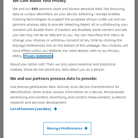
We Care About Your Privacy
tv. Verpleegkundigen worden door de
We and our
889
partners store and access personal data, like browsing
jaren heen in de media steeds
data or unique identifiers, on your device. Selecting I Accept enables
tracking technologies to support the purposes shown under we and our
realistischer en positiever afgebeeld.
partners process data to provide. Selecting Reject All or withdrawing your
consent will disable them. If trackers are disabled, some content and ads
you see may not be as relevant to you. You can resurface this menu to
Registreren
change your choices or withdraw consent at any time by clicking the
Manage Preferences link on the bottom of the webpage. Your choices will
Wil je dit artikel lezen?
have effect within our Website. For more details, refer to our Privacy
Dat blijkt uit groot
Australisch onderzoek naar
Policy.
Privacy Statement
stereotypes
Would you rather not? Then we only place essential and statistical
Maak gratis een account aan en lees 2
…
cookies, these do not record any data about you as a person
artikelen gratis per maand
We and our partners process data to provide:
Al een account of abonnement?
Log dan in
Use precise geolocation data. Actively scan device characteristics for
identification. Store and/or access information on a device. Personalised
advertising and content, advertising and content measurement, audience
research and services development.
List of Partners (vendors)
Wat
is
je
Manage Preferences
e-