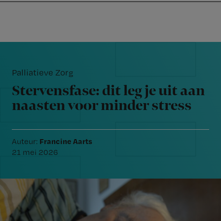
Nursing
W
Skip
Skip
Skip
voor
m
Inloggen
to
to
to
verpleegkundigen
wi
primary
main
footer
jo
navigation
content
Reader
st
Interactions
be
Palliatieve Zorg
Stervensfase: dit leg je uit aan
naasten voor minder stress
Francine Aarts
Auteur:
21 mei 2026