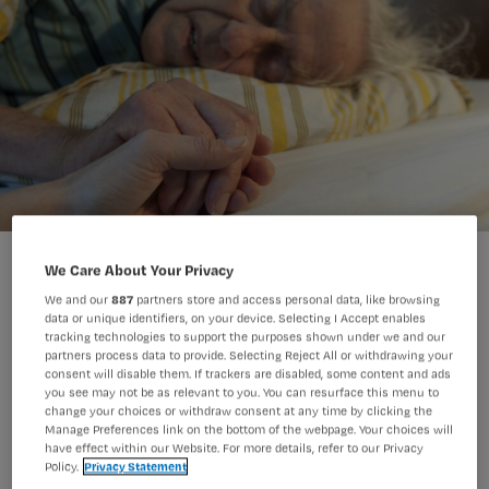
Nursing bespreekt samen met deskundigen wat je naasten
We Care About Your Privacy
uitlegt in de stervensfase: signalen van de stervensfase, reutelen,
We and our
887
partners store and access personal data, like browsing
palliatieve sedatie, voeding- en vochttoediening, uitzetten ICD.
data or unique identifiers, on your device. Selecting I Accept enables
Sabine Joosten/ Hollandse Hoogte, ANP
Foto:
tracking technologies to support the purposes shown under we and our
partners process data to provide. Selecting Reject All or withdrawing your
consent will disable them. If trackers are disabled, some content and ads
you see may not be as relevant to you. You can resurface this menu to
De stervensfase kan voor naasten
change your choices or withdraw consent at any time by clicking the
stressvol en beangstigend zijn. Met
Manage Preferences link on the bottom of the webpage. Your choices will
have effect within our Website. For more details, refer to our Privacy
goede begeleiding kun je als
Policy.
Privacy Statement