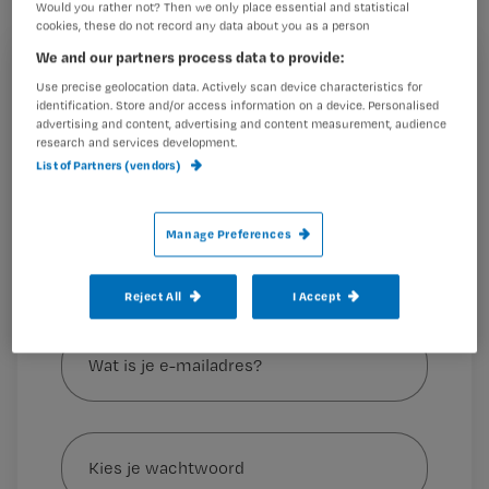
verpleegkundige wat van die stress
Would you rather not? Then we only place essential and statistical
cookies, these do not record any data about you as a person
wegnemen, zodat zij zich kunnen
We and our partners process data to provide:
richten op afscheid nemen.
Registreren
Use precise geolocation data. Actively scan device characteristics for
identification. Store and/or access information on a device. Personalised
Wil je dit artikel lezen?
advertising and content, advertising and content measurement, audience
research and services development.
Nursing zet samen met een aantal
List of Partners (vendors)
Maak gratis een account aan en lees 2
…
artikelen gratis per maand
Al een account of abonnement?
Log dan in
Manage Preferences
Reject All
I Accept
Wat
is
je
e-
Kies
mailadres?
je
*
wachtwoord