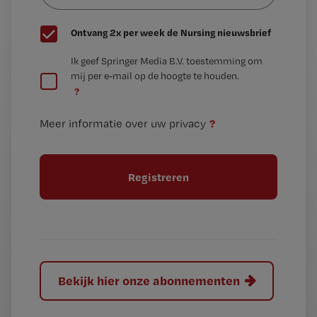
G
Ontvang 2x per week de Nursing nieuwsbrief
e
G
Ik geef Springer Media B.V. toestemming om
e
mij per e-mail op de hoogte te houden.
e
n
?
e
t
n
i
?
Meer informatie over uw privacy
t
t
i
e
t
l
e
l
?
Bekijk hier onze abonnementen