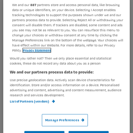
We and our
887
partners store and access personal data, like browsing
data or unique identifiers, on your device. Selecting I Accept enables
Als het gewichtsverlies van een baby van zeven tot tien
Registreren
tracking technologies to support the purposes shown under we and our
partners process data to provide. Selecting Reject All or withdrawing your
dagen meer dan tien procent is spreek je van stille
Wil je dit artikel lezen?
consent will disable them. If trackers are disabled, some content and ads
ondervoeding aan de borst. Wat kun je als
you see may not be as relevant to you. You can resurface this menu to
kraamverzorgende in dat geval
change your choices or withdraw consent at any time by clicking the
Maak gratis een account aan en lees 2
…
Manage Preferences link on the bottom of the webpage. Your choices will
have effect within our Website. For more details, refer to our Privacy
artikelen gratis per maand
Policy.
Privacy Statement
Al een account of abonnement?
Log dan in
Would you rather not? Then we only place essential and statistical
cookies, these do not record any data about you as a person
We and our partners process data to provide:
Use precise geolocation data. Actively scan device characteristics for
Wat
identification. Store and/or access information on a device. Personalised
is
advertising and content, advertising and content measurement, audience
research and services development.
je
List of Partners (vendors)
e-
Kies
mailadres?
je
*
Manage Preferences
wachtwoord