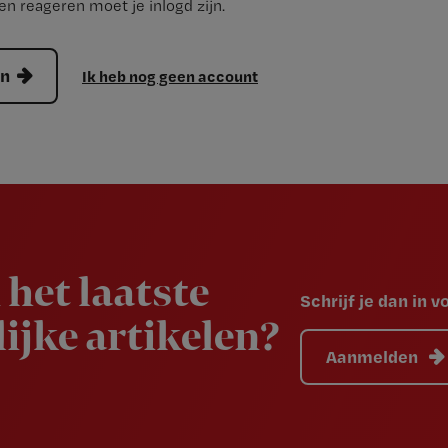
n reageren moet je inlogd zijn.
en
Ik heb nog geen account
 het laatste
Schrijf je dan in 
ijke artikelen?
Aanmelden