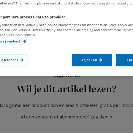
ther not? Then we only place essential and statistical cookies, these do not record any
r partners process data to provide:
geolocation data. Actively scan device characteristics for identification. Store and/or ac
on a device. Personalised advertising and content, advertising and content measuremen
d services development.
ners (vendors)
Na de donkere dagen rondom kerst, de ol
aan goede voornemens is het gewone lev
references
Reject All
I A
Registreren
Nu hoef ik gelukkig van alle gezondheidsvoornemens er maar 
Wil je dit artikel lezen?
aak gratis een account aan en lees 2 artikelen gratis per maa
Al een account of abonnement?
Log dan in