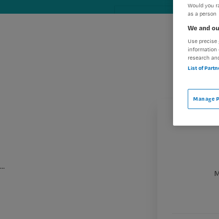
Would you ra
as a person
We and ou
Use precise 
information 
research an
List of Part
Manage P
…
M