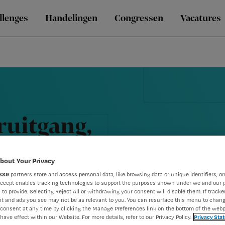
llenges
Handelingen
Congressen
Vacatures
eruitgang,
bout Your Privacy
889
partners store and access personal data, like browsing data or unique identifiers, on
Accept enables tracking technologies to support the purposes shown under we and our 
 to provide. Selecting Reject All or withdrawing your consent will disable them. If tracker
t and ads you see may not be as relevant to you. You can resurface this menu to chan
consent at any time by clicking the Manage Preferences link on the bottom of the webp
have effect within our Website. For more details, refer to our Privacy Policy.
Privacy Sta