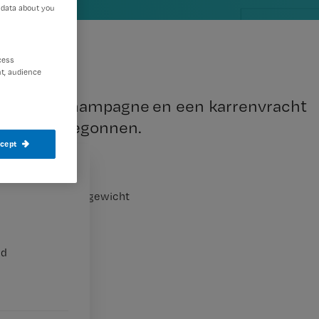
 data about you
cess
t, audience
iebollen, champagne en een karrenvracht
en weer begonnen.
ccept
een te volgen (in gewicht
nd