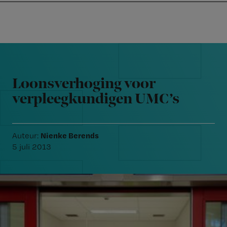
Nursing
W
Skip
Skip
Skip
voor
m
Inloggen
to
to
to
verpleegkundigen
wi
primary
main
footer
jo
navigation
content
Reader
st
Interactions
be
Loonsverhoging voor
verpleegkundigen UMC’s
Nienke Berends
Auteur:
5 juli 2013