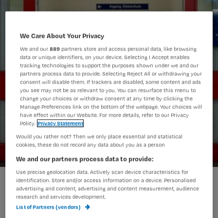
We Care About Your Privacy
We and our
889
partners store and access personal data, like browsing
data or unique identifiers, on your device. Selecting I Accept enables
tracking technologies to support the purposes shown under we and our
partners process data to provide. Selecting Reject All or withdrawing your
consent will disable them. If trackers are disabled, some content and ads
you see may not be as relevant to you. You can resurface this menu to
change your choices or withdraw consent at any time by clicking the
Manage Preferences link on the bottom of the webpage. Your choices will
have effect within our Website. For more details, refer to our Privacy
Policy.
Privacy Statement
Would you rather not? Then we only place essential and statistical
cookies, these do not record any data about you as a person
We and our partners process data to provide:
Use precise geolocation data. Actively scan device characteristics for
Loonsverhoging voor verpleegkundigen UMC’s
identification. Store and/or access information on a device. Personalised
advertising and content, advertising and content measurement, audience
research and services development.
List of Partners (vendors)