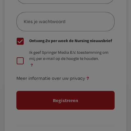
e-
Kies
mailadres?
je
*
wachtwoord
G
Ontvang 2x per week de Nursing nieuwsbrief
e
G
Ik geef Springer Media B.V. toestemming om
e
mij per e-mail op de hoogte te houden.
e
n
?
e
t
n
i
?
Meer informatie over uw privacy
t
t
i
e
t
l
e
l
?