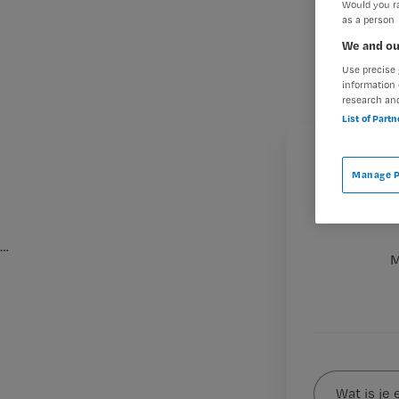
Would you ra
as a person
We and ou
Use precise 
information 
research an
List of Part
Manage P
…
M
Wat
is