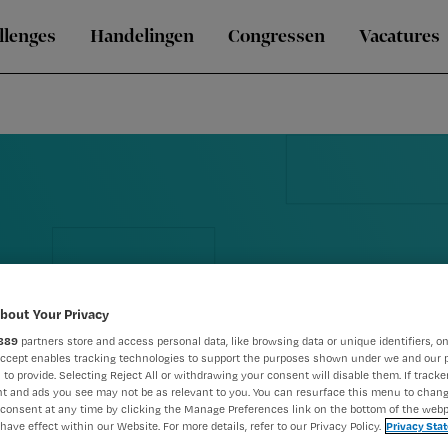
llenges
Handelingen
Congressen
Vacatures
bout Your Privacy
889
partners store and access personal data, like browsing data or unique identifiers, on
Accept enables tracking technologies to support the purposes shown under we and our 
 to provide. Selecting Reject All or withdrawing your consent will disable them. If tracker
t and ads you see may not be as relevant to you. You can resurface this menu to chan
consent at any time by clicking the Manage Preferences link on the bottom of the webp
have effect within our Website. For more details, refer to our Privacy Policy.
Privacy Sta