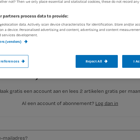
ther not? Then we only place essential and statistical cookies, these do not record any
r partners process data to provide:
geolocation data. Actively scan device characteristics for identification. Store and/or ac
Weer wordt er gesneden in subsidies voor
on a device. Personalised advertising and content, advertising and content measuremen
d services development.
Verzorgende Conny maakt zich zorgen. 
ners (vendors)
Registreren
references
Reject All
I A
Het ministerie van VWS heeft aangekondigd dat zij van plan i
Wil je dit artikel lezen?
aak gratis een account aan en lees 2 artikelen gratis per maa
Al een account of abonnement?
Log dan in